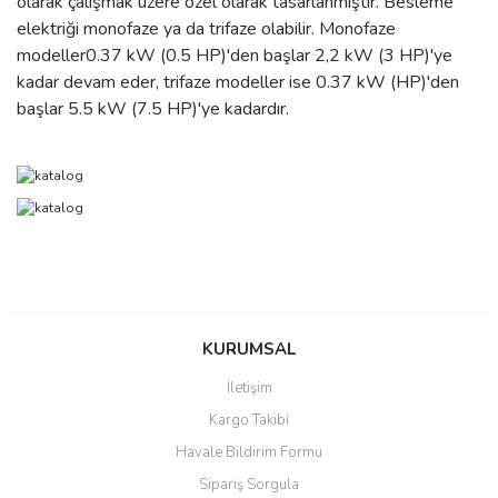
olarak çalışmak üzere özel olarak tasarlanmıştır. Besleme
elektriği monofaze ya da trifaze olabilir. Monofaze
modeller0.37 kW (0.5 HP)'den başlar 2,2 kW (3 HP)'ye
kadar devam eder, trifaze modeller ise 0.37 kW (HP)'den
başlar 5.5 kW (7.5 HP)'ye kadardır.
Bu ürünün fiyat bilgisi, resim, ürün açıklamalarında ve diğer
konularda yetersiz gördüğünüz noktaları öneri formunu kullanarak
Bu ürüne ilk yorumu siz yapın!
Ürün hakkında henüz soru sorulmamış.
KURUMSAL
tarafımıza iletebilirsiniz.
Görüş ve önerileriniz için teşekkür ederiz.
İletişim
Yorum Yaz
Soru Sor
Kargo Takibi
Ürün resmi kalitesiz, bozuk veya görüntülenemiyor.
Havale Bildirim Formu
Ürün açıklamasında eksik bilgiler bulunuyor.
Sipariş Sorgula
Ürün bilgilerinde hatalar bulunuyor.