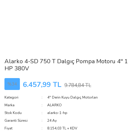
Alarko 4-SD 750 T Dalgıç Pompa Motoru 4'' 1
HP 380V
6.457,99 TL
%34
9.784,84 TL
Kategori
4'' Derin Kuyu Dalgıç Motorları
Marka
ALARKO
Stok Kodu
alarko-1-hp
Garanti Süresi
24 Ay
Fiyat
8.154,03 TL + KDV