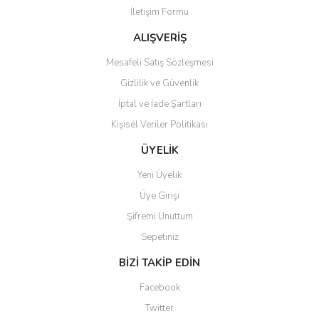
İletişim Formu
Ürün fiyatı diğer sitelerden daha pahalı.
Bu ürüne benzer farklı alternatifler olmalı.
ALIŞVERİŞ
Mesafeli Satış Sözleşmesi
Gizlilik ve Güvenlik
İptal ve İade Şartları
Kişisel Veriler Politikası
Gönder
ÜYELİK
Yeni Üyelik
Üye Girişi
Şifremi Unuttum
Sepetiniz
BİZİ TAKİP EDİN
Facebook
Twitter