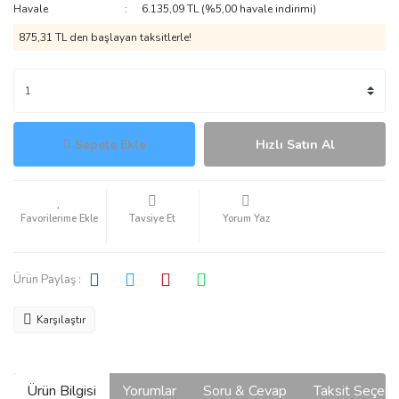
Havale
6.135,09 TL (%5,00 havale indirimi)
875,31 TL den başlayan taksitlerle!
Sepete Ekle
Hızlı Satın Al
Tavsiye Et
Yorum Yaz
Ürün Paylaş :
Karşılaştır
Ürün Bilgisi
Yorumlar
Soru & Cevap
Taksit Seçene