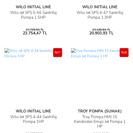
WİLO INITIAL LINE
WİLO INITIAL LINE
Wilo Jet SPS 5-56 Santrifüj
Wilo Jet SPS 4-47 Santrifüj
Pompa 1.5HP
Pompa 1.3HP
37.705,50 TL
33.180,84 TL
23.754,47 TL
20.903,93 TL
%37
%28
WİLO INITIAL LINE
TROY POMPA (SUMAK)
Wilo Jet SPS 4-44 Santrifüj
Troy Pompa HMJ 15
Pompa 1HP
Kendinden Emişli Jet Pompa 1
HP