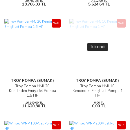
29.787,35 TL
7.812,00 TL
18.766,03 TL
5.624,64 TL
%28
%28
Tükendi
TROY POMPA (SUMAK)
TROY POMPA (SUMAK)
Troy Pompa HMJ 20
Troy Pompa HMJ 10
Kendinden Emişli Jet Pompa
Kendinden Emişli Jet Pompa 1
1.5 HP
HP
16.140,00 TL
0,00 TL
11.620,80 TL
0,00 TL
%35
%35