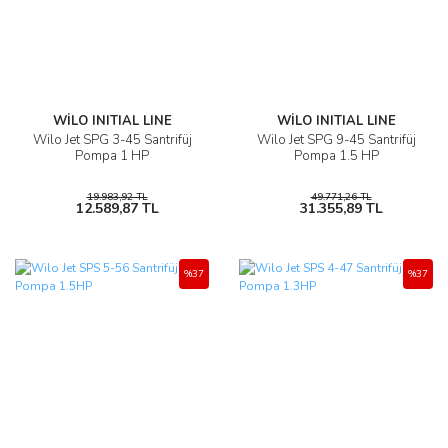
WİLO INITIAL LINE
WİLO INITIAL LINE
Wilo Jet SPG 3-45 Santrifüj
Wilo Jet SPG 9-45 Santrifüj
Pompa 1 HP
Pompa 1.5 HP
19.983,92 TL
49.771,26 TL
12.589,87 TL
31.355,89 TL
%37
%37