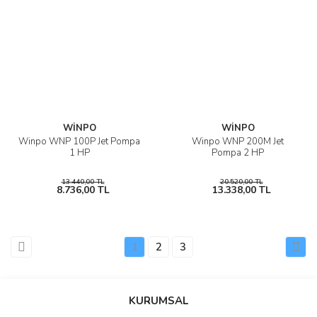
WİNPO
WİNPO
Winpo WNP 100P Jet Pompa
Winpo WNP 200M Jet
1 HP
Pompa 2 HP
13.440,00 TL
20.520,00 TL
8.736,00 TL
13.338,00 TL
1
2
3
KURUMSAL