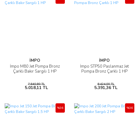
İMPO
İMPO
İmpo M80 Jet Pompa Bronz
İmpo STP50 Paslanmaz Jet
Çarklı Bakır Sargılı 1 HP
Pompa Bronz Çarklı 1 HP
7.840,80 TL
8.424,00 TL
5.018,11 TL
5.391,36 TL
%36
%36