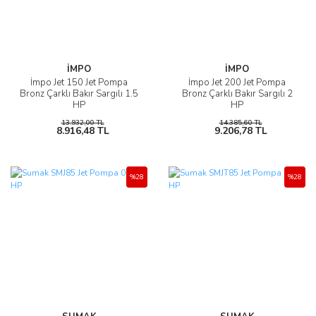
İMPO
İMPO
İmpo Jet 150 Jet Pompa
İmpo Jet 200 Jet Pompa
Bronz Çarklı Bakır Sargılı 1.5
Bronz Çarklı Bakır Sargılı 2
HP
HP
13.932,00 TL
14.385,60 TL
8.916,48 TL
9.206,78 TL
%28
%28