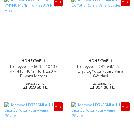
%44
%46
HONEYWELL
HONEYWELL
Honeywell M6061L1043 /
Honeywell DR25GMLA 1''
VMM40 (40Nm Tork 220 V)
Dişli Üç Yollu Rotary Vana
R. Vana Motoru
Gövdesi
39.213,72 TL
22.138,52 TL
21.959,68 TL
11.954,80 TL
%46
%43