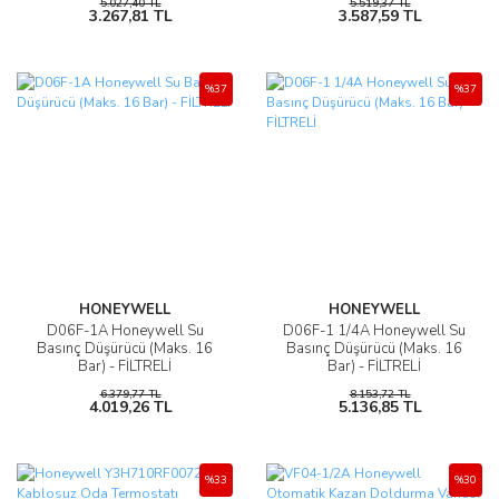
5.027,40 TL
5.519,37 TL
3.267,81 TL
3.587,59 TL
%37
%37
HONEYWELL
HONEYWELL
D06F-1A Honeywell Su
D06F-1 1/4A Honeywell Su
Basınç Düşürücü (Maks. 16
Basınç Düşürücü (Maks. 16
Bar) - FİLTRELİ
Bar) - FİLTRELİ
6.379,77 TL
8.153,72 TL
4.019,26 TL
5.136,85 TL
%33
%30