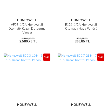
HONEYWELL
HONEYWELL
VF06-1/2A Honeywell
E121-1/2A Honeywell
Otomatik Kazan Doldurma
Otomatik Hava Purjörü
Vanası
4.301,30 TL
825,93 TL
2.580,78 TL
536,85 TL
%40
%40
HONEYWELL
HONEYWELL