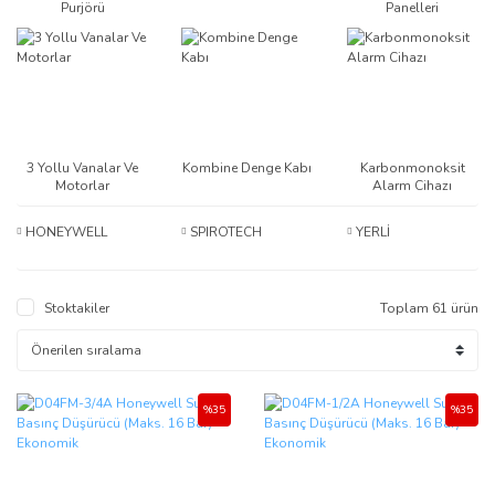
Purjörü
Panelleri
3 Yollu Vanalar Ve
Kombine Denge Kabı
Karbonmonoksit
Motorlar
Alarm Cihazı
HONEYWELL
SPIROTECH
YERLİ
Stoktakiler
Toplam 61 ürün
%35
%35