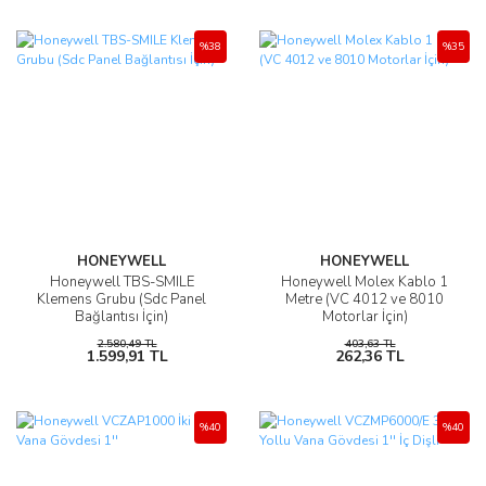
%38
%35
HONEYWELL
HONEYWELL
Honeywell TBS-SMILE
Honeywell Molex Kablo 1
Klemens Grubu (Sdc Panel
Metre (VC 4012 ve 8010
Bağlantısı İçin)
Motorlar İçin)
2.580,49 TL
403,63 TL
1.599,91 TL
262,36 TL
%40
%40