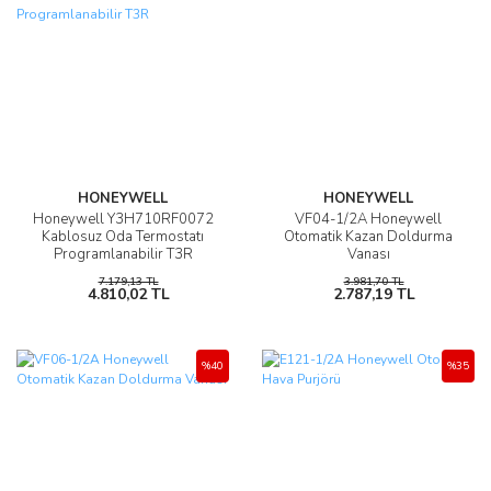
HONEYWELL
HONEYWELL
Honeywell Y3H710RF0072
VF04-1/2A Honeywell
Kablosuz Oda Termostatı
Otomatik Kazan Doldurma
Programlanabilir T3R
Vanası
7.179,13 TL
3.981,70 TL
4.810,02 TL
2.787,19 TL
%40
%35