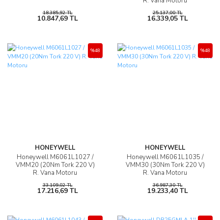
R. Vana Motoru
18.385,92 TL
25.137,00 TL
10.847,69 TL
16.339,05 TL
%48
%48
HONEYWELL
HONEYWELL
Honeywell M6061L1027 /
Honeywell M6061L1035 /
VMM20 (20Nm Tork 220 V)
VMM30 (30Nm Tork 220 V)
R. Vana Motoru
R. Vana Motoru
33.109,02 TL
36.987,30 TL
17.216,69 TL
19.233,40 TL