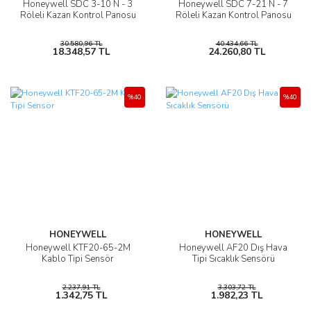
Honeywell SDC 3-10 N - 3
Honeywell SDC 7-21 N - 7
Röleli Kazan Kontrol Panosu
Röleli Kazan Kontrol Panosu
30.580,96 TL
40.434,66 TL
18.348,57 TL
24.260,80 TL
%40
%40
HONEYWELL
HONEYWELL
Honeywell KTF20-65-2M
Honeywell AF20 Dış Hava
Kablo Tipi Sensör
Tipi Sıcaklık Sensörü
2.237,91 TL
3.303,72 TL
1.342,75 TL
1.982,23 TL