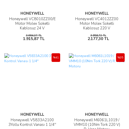
HONEYWELL
HONEYWELL
Honeywell VC8010ZZ00/E
Honeywell VC4012ZZ00
Motor Molex Soketli
Motor Molex Soketli
Kablosuz 24 V
Kablosuz 220 V
3.684,37 TL
3.958,72 TL
1.915,87 TL
2.177,30 TL
%41
%35
HONEYWELL
HONEYWELL
Honeywell V5833A2100
Honeywell M6061L1019 /
3Yollu Kontrol Vanası 1 1/4''
VMM10 (10Nm Tork 220 V)