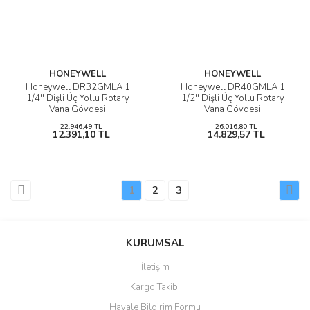
HONEYWELL
HONEYWELL
Honeywell DR32GMLA 1
Honeywell DR40GMLA 1
1/4'' Dişli Üç Yollu Rotary
1/2'' Dişli Üç Yollu Rotary
Vana Gövdesi
Vana Gövdesi
22.946,49 TL
26.016,80 TL
12.391,10 TL
14.829,57 TL
1
2
3
KURUMSAL
İletişim
Kargo Takibi
Havale Bildirim Formu