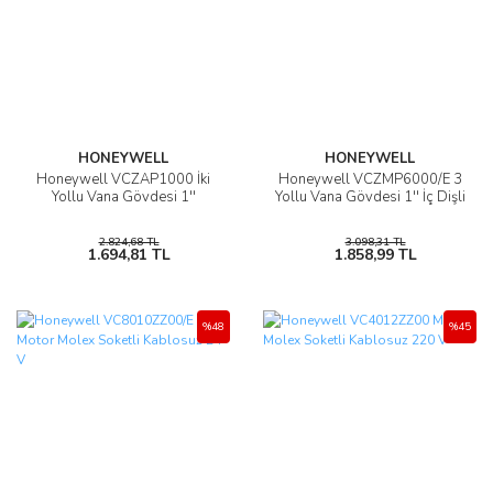
HONEYWELL
HONEYWELL
Honeywell VCZAP1000 İki
Honeywell VCZMP6000/E 3
Yollu Vana Gövdesi 1''
Yollu Vana Gövdesi 1'' İç Dişli
2.824,68 TL
3.098,31 TL
1.694,81 TL
1.858,99 TL
%48
%45