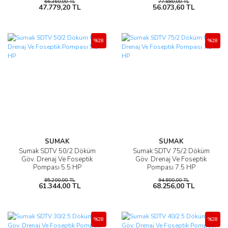
66.360,00 TL
77.880,00 TL
47.779,20 TL
56.073,60 TL
%28
%28
SUMAK
SUMAK
Sumak SDTV 50/2 Döküm
Sumak SDTV 75/2 Döküm
Göv. Drenaj Ve Foseptik
Göv. Drenaj Ve Foseptik
Pompası 5.5 HP
Pompası 7.5 HP
85.200,00 TL
94.800,00 TL
61.344,00 TL
68.256,00 TL
%28
%28