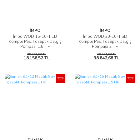
İMPO
İMPO
İmpo WQD 15-10-1.1B
İmpo WQD 20-10-1.5D
Komple Pas. Foseptik Dalgıç
Komple Pas. Foseptik Dalgıç
Pompası 1.5 HP
Pompası 2 HP
28.372,68 TL
60.691,68 TL
18.158,52 TL
38.842,68 TL
%28
%28