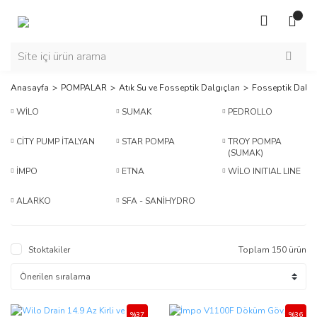
Anasayfa
POMPALAR
Atık Su ve Fosseptik Dalgıçları
Fosseptik Dalgı
WİLO
SUMAK
PEDROLLO
CİTY PUMP İTALYAN
STAR POMPA
TROY POMPA
(SUMAK)
İMPO
ETNA
WİLO INITIAL LINE
ALARKO
SFA - SANİHYDRO
Stoktakiler
Toplam 150 ürün
%37
%36