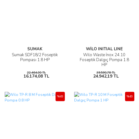
SUMAK
WİLO INITIAL LINE
Sumak SDF18/2 Foseptik
Wilo Waste İnox 24.10
Pompası 1.8 HP
Foseptik Dalgıç Pompa 1.8
HP
22.464,00 TL
39.590,78 TL
16.174,08 TL
24.942,19 TL
%49
%49