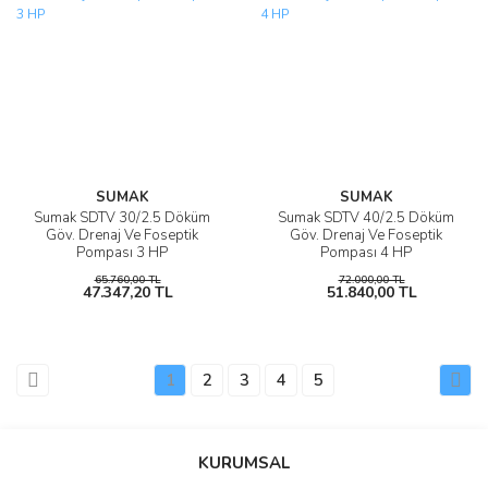
SUMAK
SUMAK
Sumak SDTV 30/2.5 Döküm
Sumak SDTV 40/2.5 Döküm
Göv. Drenaj Ve Foseptik
Göv. Drenaj Ve Foseptik
Pompası 3 HP
Pompası 4 HP
65.760,00 TL
72.000,00 TL
47.347,20 TL
51.840,00 TL
1
2
3
4
5
KURUMSAL