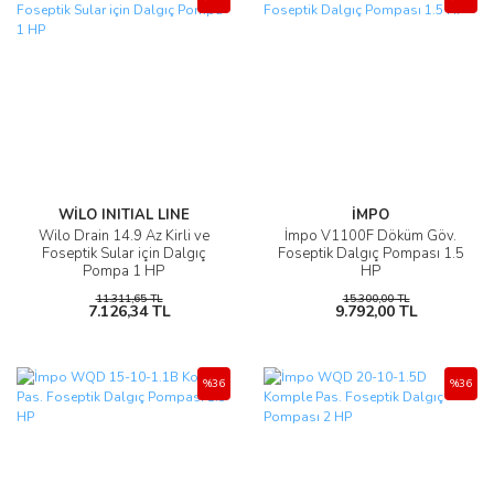
WİLO INITIAL LINE
İMPO
Wilo Drain 14.9 Az Kirli ve
İmpo V1100F Döküm Göv.
Foseptik Sular için Dalgıç
Foseptik Dalgıç Pompası 1.5
Pompa 1 HP
HP
11.311,65 TL
15.300,00 TL
7.126,34 TL
9.792,00 TL
%36
%36