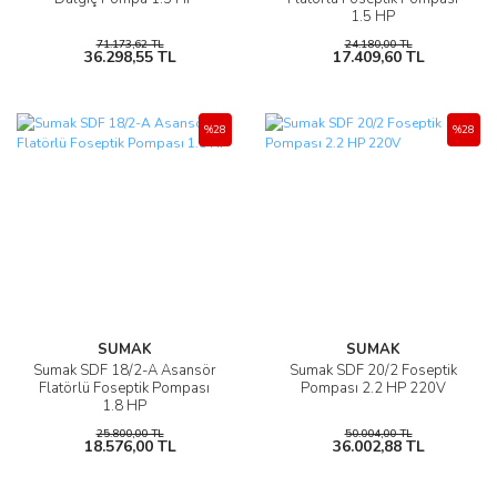
1.5 HP
71.173,62 TL
24.180,00 TL
36.298,55 TL
17.409,60 TL
%28
%28
SUMAK
SUMAK
Sumak SDF 18/2-A Asansör
Sumak SDF 20/2 Foseptik
Flatörlü Foseptik Pompası
Pompası 2.2 HP 220V
1.8 HP
25.800,00 TL
50.004,00 TL
18.576,00 TL
36.002,88 TL