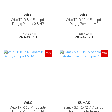
WİLO
WİLO
Wilo TP-R 8 M Foseptik
Wilo TP-R 10 M Foseptik
Dalgıç Pompa 0.8 HP
Dalgıç Pompa 1 HP
51.782,22 TL
56.091,42 TL
26.408,93 TL
28.606,62 TL
%49
%28
WİLO
SUMAK
Wilo TP-R 15 M Foseptik
Sumak SDF 14/2-A Asansör
Dalgıç Pompa 1.5 HP
Flatörlü Foseptik Pompası