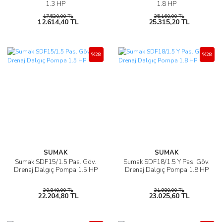
1.3 HP
1.8 HP
17.520,00 TL
35.160,00 TL
12.614,40 TL
25.315,20 TL
%28
%28
SUMAK
SUMAK
Sumak SDF15/1.5 Pas. Göv.
Sumak SDF18/1.5 Y Pas. Göv.
Drenaj Dalgıç Pompa 1.5 HP
Drenaj Dalgıç Pompa 1.8 HP
30.840,00 TL
31.980,00 TL
22.204,80 TL
23.025,60 TL