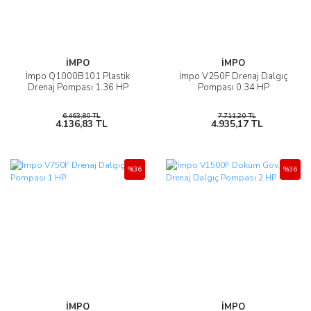
İMPO
İMPO
İmpo Q1000B101 Plastik
İmpo V250F Drenaj Dalgıç
Drenaj Pompası 1.36 HP
Pompası 0.34 HP
6.463,80 TL
7.711,20 TL
4.136,83 TL
4.935,17 TL
%36
%36
İMPO
İMPO