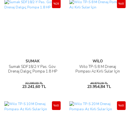
%28
%49
SUMAK
WİLO
Sumak SDF18/2-Y Pas. Göv.
Wilo TP-S 8 M Drenaj
Drenaj Dalgıç Pompa 1.8 HP
Pompası Az Kirli Sular İçin
32.280,00 TL
46.970,28 TL
23.241,60 TL
23.954,84 TL
%49
%49