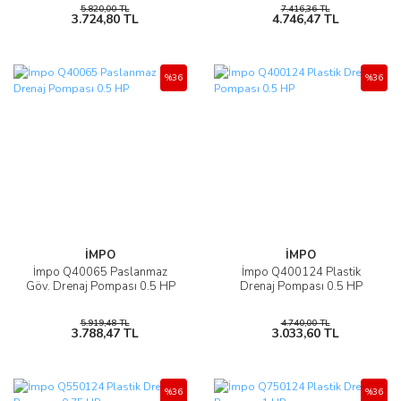
5.820,00 TL
7.416,36 TL
3.724,80 TL
4.746,47 TL
%36
%36
İMPO
İMPO
İmpo Q40065 Paslanmaz
İmpo Q400124 Plastik
Göv. Drenaj Pompası 0.5 HP
Drenaj Pompası 0.5 HP
5.919,48 TL
4.740,00 TL
3.788,47 TL
3.033,60 TL
%36
%36