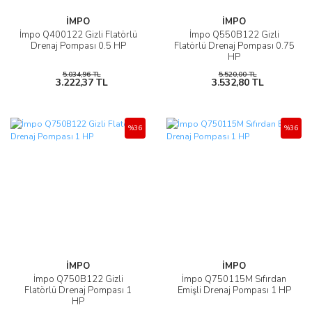
İMPO
İMPO
İmpo Q400122 Gizli Flatörlü
İmpo Q550B122 Gizli
Drenaj Pompası 0.5 HP
Flatörlü Drenaj Pompası 0.75
HP
5.034,96 TL
5.520,00 TL
3.222,37 TL
3.532,80 TL
%36
%36
İMPO
İMPO
İmpo Q750B122 Gizli
İmpo Q750115M Sıfırdan
Flatörlü Drenaj Pompası 1
Emişli Drenaj Pompası 1 HP
HP