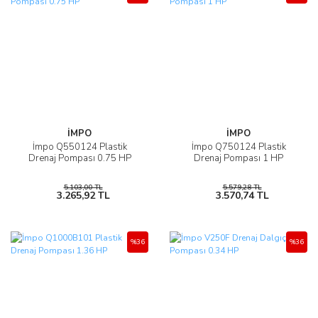
İMPO
İMPO
İmpo Q550124 Plastik
İmpo Q750124 Plastik
Drenaj Pompası 0.75 HP
Drenaj Pompası 1 HP
5.103,00 TL
5.579,28 TL
3.265,92 TL
3.570,74 TL
%36
%36