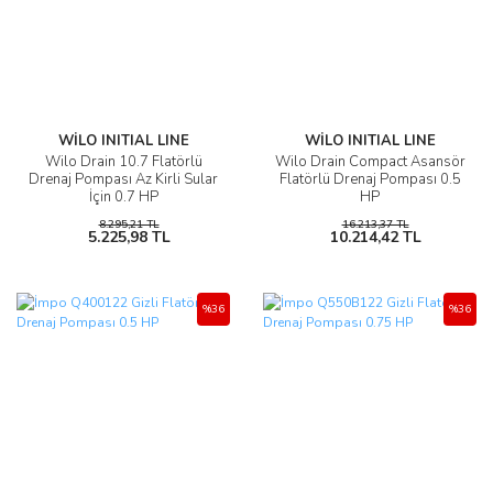
WİLO INITIAL LINE
WİLO INITIAL LINE
Wilo Drain 10.7 Flatörlü
Wilo Drain Compact Asansör
Drenaj Pompası Az Kirli Sular
Flatörlü Drenaj Pompası 0.5
İçin 0.7 HP
HP
8.295,21 TL
16.213,37 TL
5.225,98 TL
10.214,42 TL
%36
%36