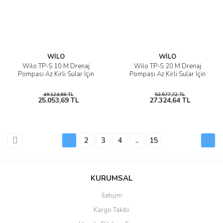
WİLO
WİLO
Wilo TP-S 10 M Drenaj
Wilo TP-S 20 M Drenaj
Pompası Az Kirli Sular İçin
Pompası Az Kirli Sular İçin
49.124,88 TL
53.577,72 TL
25.053,69 TL
27.324,64 TL
1
2
3
4
..
15
KURUMSAL
İletişim
Kargo Takibi