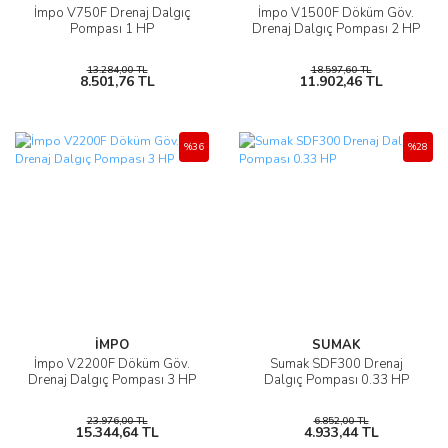
İmpo V750F Drenaj Dalgıç
İmpo V1500F Döküm Göv.
Pompası 1 HP
Drenaj Dalgıç Pompası 2 HP
13.284,00 TL
18.597,60 TL
8.501,76 TL
11.902,46 TL
%36
%28
İMPO
SUMAK
İmpo V2200F Döküm Göv.
Sumak SDF300 Drenaj
Drenaj Dalgıç Pompası 3 HP
Dalgıç Pompası 0.33 HP
23.976,00 TL
6.852,00 TL
15.344,64 TL
4.933,44 TL