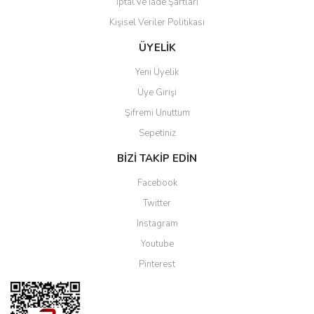
İptal ve İade Şartları
Kişisel Veriler Politikası
ÜYELİK
Yeni Üyelik
Üye Girişi
Şifremi Unuttum
Sepetiniz
BİZİ TAKİP EDİN
Facebook
Twitter
Instagram
Youtube
Pinterest