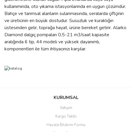
kullanımında, oto yıkama istasyonlarında en uygun çözümdür.
Bahçe ve tarımsal alanların sulanmasında, seralarda çiftçinin
ve üreticinin en büyük dostudur. Susuzluk ve kuraklığın
üstesinden gelir, toprağa hayat, ürüne bereket getirir. Alarko
Diamond dalgıç pompaları 0,5-21 m3/saat kapasite
aralığında 6 tip, 44 modeli ve yüksek dayanımlı,
komponentleri ile tüm ihtiyacınızı karşılar.
Bu ürünün fiyat bilgisi, resim, ürün açıklamalarında ve diğer
konularda yetersiz gördüğünüz noktaları öneri formunu kullanarak
Bu ürüne ilk yorumu siz yapın!
Ürün hakkında henüz soru sorulmamış.
KURUMSAL
tarafımıza iletebilirsiniz.
Görüş ve önerileriniz için teşekkür ederiz.
İletişim
Yorum Yaz
Soru Sor
Kargo Takibi
Ürün resmi kalitesiz, bozuk veya görüntülenemiyor.
Havale Bildirim Formu
Ürün açıklamasında eksik bilgiler bulunuyor.