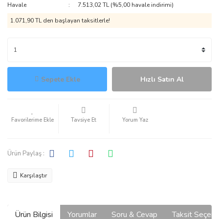
Havale
7.513,02 TL (%5,00 havale indirimi)
1.071,90 TL den başlayan taksitlerle!
Sepete Ekle
Hızlı Satın Al
Tavsiye Et
Yorum Yaz
Ürün Paylaş :
Karşılaştır
Ürün Bilgisi
Yorumlar
Soru & Cevap
Taksit Seçene