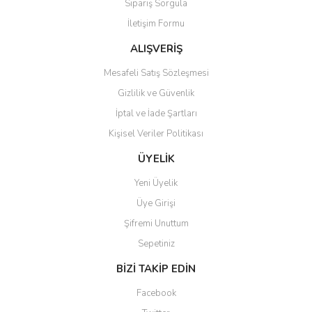
Sipariş Sorgula
Ürün bilgilerinde hatalar bulunuyor.
İletişim Formu
Ürün fiyatı diğer sitelerden daha pahalı.
Bu ürüne benzer farklı alternatifler olmalı.
ALIŞVERİŞ
Mesafeli Satış Sözleşmesi
Gizlilik ve Güvenlik
İptal ve İade Şartları
Kişisel Veriler Politikası
Gönder
ÜYELİK
Yeni Üyelik
Üye Girişi
Şifremi Unuttum
Sepetiniz
BİZİ TAKİP EDİN
Facebook