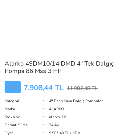
Alarko 4SDM10/14 DMD 4'' Tek Dalgıç
Pompa 86 Mss 3 HP
7.908,44 TL
%34
11.982,48 TL
Kategori
4'' Derin Kuyu Dalgıç Pompaları
Marka
ALARKO
Stok Kodu
alarko-16
Garanti Süresi
24 Ay
Fiyat
9.985,40 TL + KDV