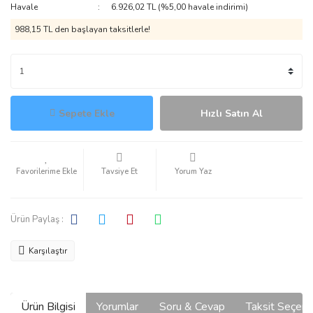
Havale
6.926,02 TL (%5,00 havale indirimi)
988,15 TL den başlayan taksitlerle!
Sepete Ekle
Hızlı Satın Al
Tavsiye Et
Yorum Yaz
Ürün Paylaş :
Karşılaştır
Ürün Bilgisi
Yorumlar
Soru & Cevap
Taksit Seçene