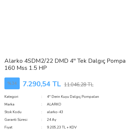
Alarko 4SDM2/22 DMD 4'' Tek Dalgıç Pompa
160 Mss 1.5 HP
7.290,54 TL
%34
11.046,28 TL
Kategori
4'' Derin Kuyu Dalgıç Pompaları
Marka
ALARKO
Stok Kodu
alarko-43
Garanti Süresi
24 Ay
Fiyat
9.205,23 TL + KDV