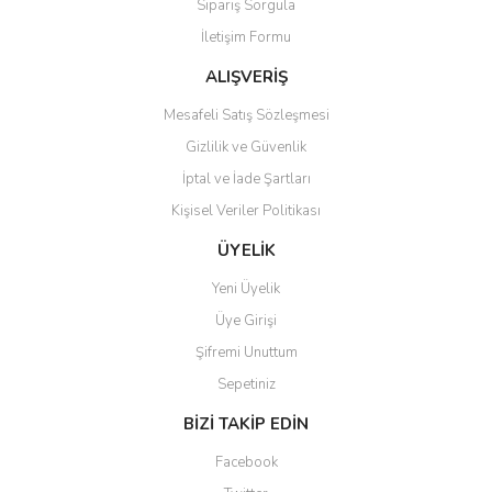
Sipariş Sorgula
Ürün bilgilerinde hatalar bulunuyor.
İletişim Formu
Ürün fiyatı diğer sitelerden daha pahalı.
Bu ürüne benzer farklı alternatifler olmalı.
ALIŞVERİŞ
Mesafeli Satış Sözleşmesi
Gizlilik ve Güvenlik
İptal ve İade Şartları
Kişisel Veriler Politikası
Gönder
ÜYELİK
Yeni Üyelik
Üye Girişi
Şifremi Unuttum
Sepetiniz
BİZİ TAKİP EDİN
Facebook