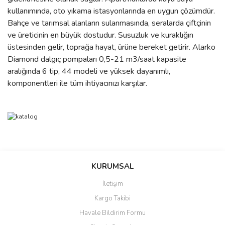
kullanımında, oto yıkama istasyonlarında en uygun çözümdür.
Bahçe ve tarımsal alanların sulanmasında, seralarda çiftçinin
ve üreticinin en büyük dostudur. Susuzluk ve kuraklığın
üstesinden gelir, toprağa hayat, ürüne bereket getirir. Alarko
Diamond dalgıç pompaları 0,5-21 m3/saat kapasite
aralığında 6 tip, 44 modeli ve yüksek dayanımlı,
komponentleri ile tüm ihtiyacınızı karşılar.
Bu ürünün fiyat bilgisi, resim, ürün açıklamalarında ve diğer
konularda yetersiz gördüğünüz noktaları öneri formunu kullanarak
Bu ürüne ilk yorumu siz yapın!
Ürün hakkında henüz soru sorulmamış.
KURUMSAL
tarafımıza iletebilirsiniz.
Görüş ve önerileriniz için teşekkür ederiz.
İletişim
Yorum Yaz
Soru Sor
Kargo Takibi
Ürün resmi kalitesiz, bozuk veya görüntülenemiyor.
Havale Bildirim Formu
Ürün açıklamasında eksik bilgiler bulunuyor.