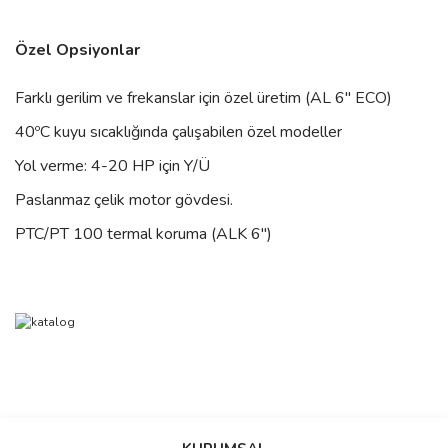
Özel Opsiyonlar
Farklı gerilim ve frekanslar için özel üretim (AL 6" ECO)
40ºC kuyu sıcaklığında çalışabilen özel modeller
Yol verme: 4-20 HP için Y/Ü
Paslanmaz çelik motor gövdesi.
PTC/PT 100 termal koruma (ALK 6")
Bu ürünün fiyat bilgisi, resim, ürün açıklamalarında ve diğer
konularda yetersiz gördüğünüz noktaları öneri formunu kullanarak
Bu ürüne ilk yorumu siz yapın!
Ürün hakkında henüz soru sorulmamış.