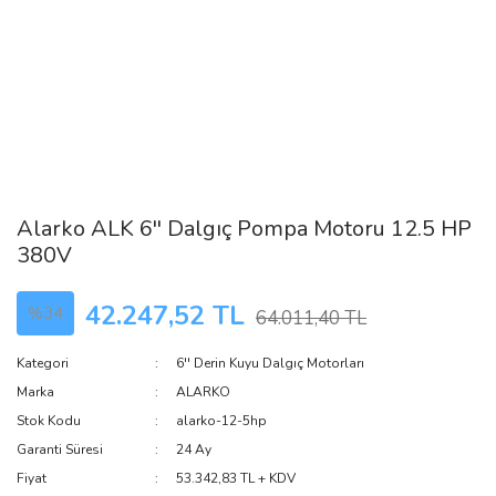
Alarko ALK 6'' Dalgıç Pompa Motoru 12.5 HP
380V
42.247,52 TL
%34
64.011,40 TL
Kategori
6'' Derin Kuyu Dalgıç Motorları
Marka
ALARKO
Stok Kodu
alarko-12-5hp
Garanti Süresi
24 Ay
Fiyat
53.342,83 TL + KDV