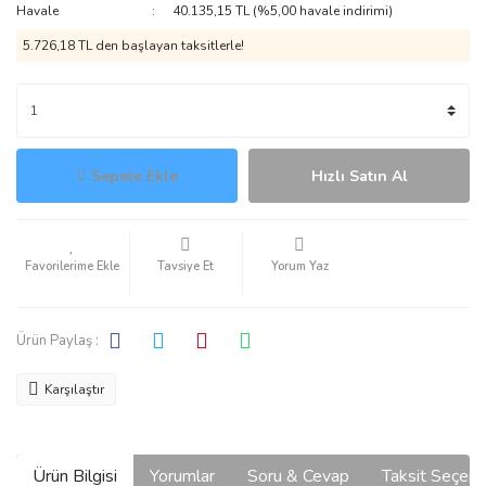
Havale
40.135,15 TL (%5,00 havale indirimi)
5.726,18 TL den başlayan taksitlerle!
Sepete Ekle
Hızlı Satın Al
Tavsiye Et
Yorum Yaz
Ürün Paylaş :
Karşılaştır
Ürün Bilgisi
Yorumlar
Soru & Cevap
Taksit Seçene