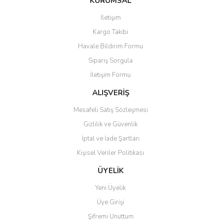
KURUMSAL
tarafımıza iletebilirsiniz.
Görüş ve önerileriniz için teşekkür ederiz.
İletişim
Yorum Yaz
Soru Sor
Kargo Takibi
Ürün resmi kalitesiz, bozuk veya görüntülenemiyor.
Havale Bildirim Formu
Ürün açıklamasında eksik bilgiler bulunuyor.
Sipariş Sorgula
Ürün bilgilerinde hatalar bulunuyor.
İletişim Formu
Ürün fiyatı diğer sitelerden daha pahalı.
Bu ürüne benzer farklı alternatifler olmalı.
ALIŞVERİŞ
Mesafeli Satış Sözleşmesi
Gizlilik ve Güvenlik
İptal ve İade Şartları
Kişisel Veriler Politikası
Gönder
ÜYELİK
Yeni Üyelik
Üye Girişi
Şifremi Unuttum