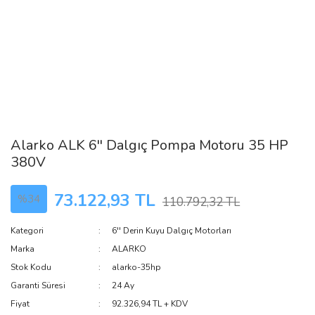
Alarko ALK 6'' Dalgıç Pompa Motoru 35 HP
380V
73.122,93 TL
%34
110.792,32 TL
Kategori
6'' Derin Kuyu Dalgıç Motorları
Marka
ALARKO
Stok Kodu
alarko-35hp
Garanti Süresi
24 Ay
Fiyat
92.326,94 TL + KDV