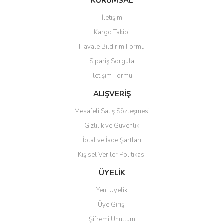
KURUMSAL
tarafımıza iletebilirsiniz.
Görüş ve önerileriniz için teşekkür ederiz.
İletişim
Yorum Yaz
Soru Sor
Kargo Takibi
Ürün resmi kalitesiz, bozuk veya görüntülenemiyor.
Havale Bildirim Formu
Ürün açıklamasında eksik bilgiler bulunuyor.
Sipariş Sorgula
Ürün bilgilerinde hatalar bulunuyor.
İletişim Formu
Ürün fiyatı diğer sitelerden daha pahalı.
Bu ürüne benzer farklı alternatifler olmalı.
ALIŞVERİŞ
Mesafeli Satış Sözleşmesi
Gizlilik ve Güvenlik
İptal ve İade Şartları
Kişisel Veriler Politikası
Gönder
ÜYELİK
Yeni Üyelik
Üye Girişi
Şifremi Unuttum