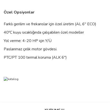
Özel Opsiyonlar
Farklı gerilim ve frekanslar için özel üretim (AL 6" ECO)
40ºC kuyu sıcaklığında çalışabilen özel modeller
Yol verme: 4-20 HP için Y/Ü
Paslanmaz çelik motor gövdesi.
PTC/PT 100 termal koruma (ALK 6")
Bu ürünün fiyat bilgisi, resim, ürün açıklamalarında ve diğer
konularda yetersiz gördüğünüz noktaları öneri formunu kullanarak
Bu ürüne ilk yorumu siz yapın!
Ürün hakkında henüz soru sorulmamış.