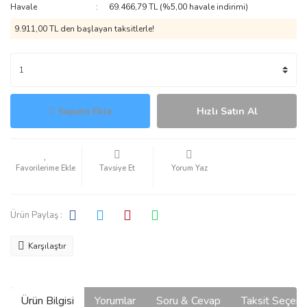
Havale
69.466,79 TL (%5,00 havale indirimi)
9.911,00 TL den başlayan taksitlerle!
Sepete Ekle
Hızlı Satın Al
Tavsiye Et
Yorum Yaz
Ürün Paylaş :
Karşılaştır
Ürün Bilgisi
Yorumlar
Soru & Cevap
Taksit Seçene