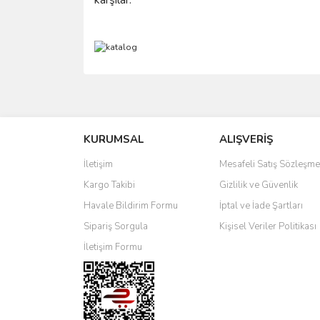
Bu ürünün fiyat bilgisi, resim, ürün açıklamalarında 
Görüş ve önerileriniz için teşekkür ederiz.
KURUMSAL
ALIŞVERİŞ
Ürün resmi kalitesiz, bozuk veya görüntülenemiyo
Ürün açıklamasında eksik bilgiler bulunuyor.
İletişim
Mesafeli Satış Sözleşme
Ürün bilgilerinde hatalar bulunuyor.
Kargo Takibi
Gizlilik ve Güvenlik
Ürün fiyatı diğer sitelerden daha pahalı.
Havale Bildirim Formu
İptal ve İade Şartları
Bu ürüne benzer farklı alternatifler olmalı.
Sipariş Sorgula
Kişisel Veriler Politikası
İletişim Formu