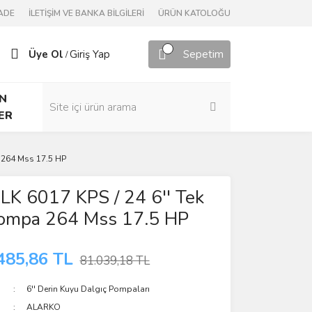
ADE
İLETİŞİM VE BANKA BİLGİLERİ
ÜRÜN KATOLOĞU
Üye Ol
Giriş Yap
Sepetim
/
N
ER
a 264 Mss 17.5 HP
LK 6017 KPS / 24 6'' Tek
Pompa 264 Mss 17.5 HP
485,86 TL
81.039,18 TL
6'' Derin Kuyu Dalgıç Pompaları
ALARKO