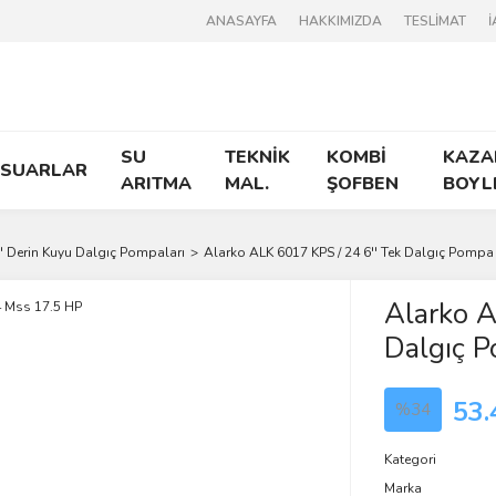
ANASAYFA
HAKKIMIZDA
TESLİMAT
İ
SU
TEKNİK
KOMBİ
KAZA
ESUARLAR
ARITMA
MAL.
ŞOFBEN
BOYL
'' Derin Kuyu Dalgıç Pompaları
Alarko ALK 6017 KPS / 24 6'' Tek Dalgıç Pomp
Alarko A
Dalgıç 
53.
%34
Kategori
Marka