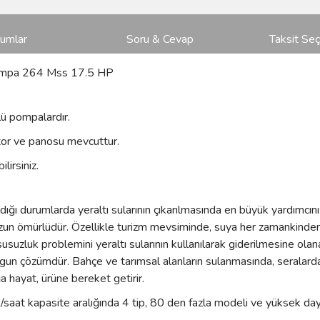
rumlar
Soru & Cevap
Taksit Seç
Pompa 264 Mss 17.5 HP
ü pompalardır.
or ve panosu mevcuttur.
lirsiniz.
ğı durumlarda yeraltı sularının çıkarılmasında en büyük yardımcını
uzun ömürlüdür. Özellikle turizm mevsiminde, suya her zamankinden d
susuzluk problemini yeraltı sularının kullanılarak giderilmesine ol
gun çözümdür. Bahçe ve tarımsal alanların sulanmasında, seralarda 
a hayat, ürüne bereket getirir.
at kapasite aralığında 4 tip, 80 den fazla modeli ve yüksek dayan