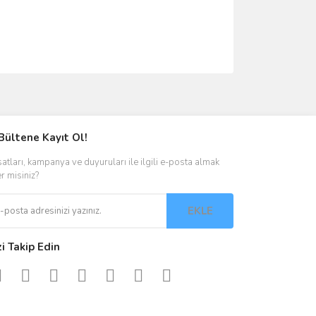
ımıza iletebilirsiniz.
Bültene Kayıt Ol!
satları, kampanya ve duyuruları ile ilgili e-posta almak
er misiniz?
EKLE
zi Takip Edin