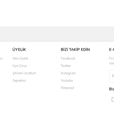
ve diğer konularda yetersiz gördüğünüz noktaları öneri formunu kullanarak taraf
Bu ürüne ilk yorumu siz yapın!
Ürün hakkında henüz soru sorulmamış.
ÜYELİK
BİZİ TAKİP EDİN
E-
r.
Yorum Yaz
Soru Sor
si
Yeni Üyelik
Facebook
Fır
ist
Üye Girişi
Twitter
Şifremi Unuttum
Instagram
Sepetiniz
Youtube
Pinterest
Bi
Gönder