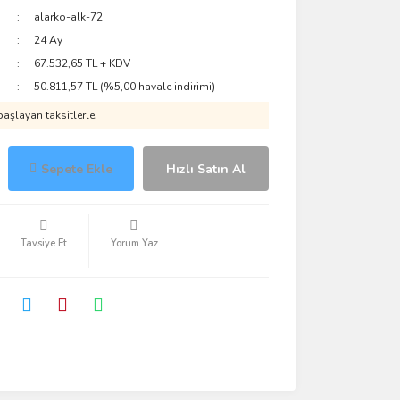
alarko-alk-72
24 Ay
67.532,65 TL + KDV
50.811,57 TL (%5,00 havale indirimi)
aşlayan taksitlerle!
Sepete Ekle
Hızlı Satın Al
Tavsiye Et
Yorum Yaz