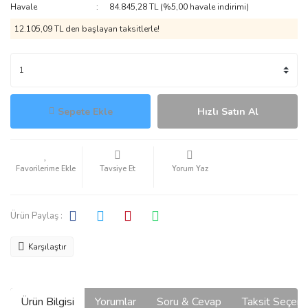
Havale
84.845,28 TL (%5,00 havale indirimi)
12.105,09 TL den başlayan taksitlerle!
Sepete Ekle
Hızlı Satın Al
Tavsiye Et
Yorum Yaz
Ürün Paylaş :
Karşılaştır
Ürün Bilgisi
Yorumlar
Soru & Cevap
Taksit Seçene