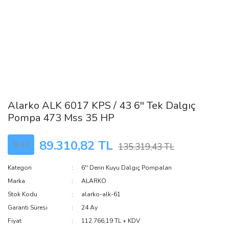
Alarko ALK 6017 KPS / 43 6'' Tek Dalgıç
Pompa 473 Mss 35 HP
89.310,82 TL
%34
135.319,43 TL
Kategori
6'' Derin Kuyu Dalgıç Pompaları
Marka
ALARKO
Stok Kodu
alarko-alk-61
Garanti Süresi
24 Ay
Fiyat
112.766,19 TL + KDV