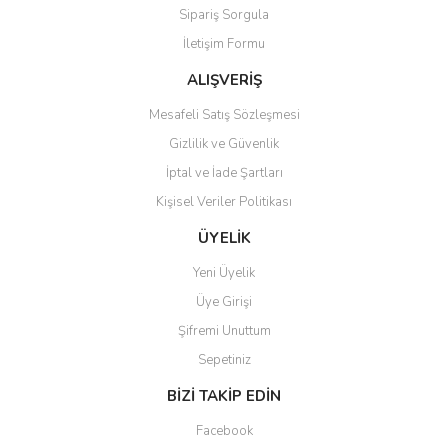
Sipariş Sorgula
Ürün bilgilerinde hatalar bulunuyor.
İletişim Formu
Ürün fiyatı diğer sitelerden daha pahalı.
Bu ürüne benzer farklı alternatifler olmalı.
ALIŞVERİŞ
Mesafeli Satış Sözleşmesi
Gizlilik ve Güvenlik
İptal ve İade Şartları
Kişisel Veriler Politikası
Gönder
ÜYELİK
Yeni Üyelik
Üye Girişi
Şifremi Unuttum
Sepetiniz
BİZİ TAKİP EDİN
Facebook