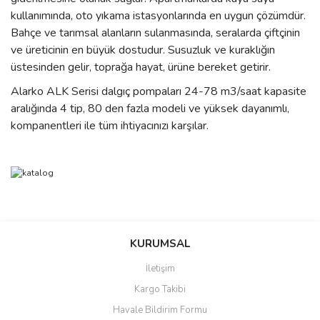
kullanımında, oto yıkama istasyonlarında en uygun çözümdür.
Bahçe ve tarımsal alanların sulanmasında, seralarda çiftçinin
ve üreticinin en büyük dostudur. Susuzluk ve kuraklığın
üstesinden gelir, toprağa hayat, ürüne bereket getirir.
Alarko ALK Serisi dalgıç pompaları 24-78 m3/saat kapasite
aralığında 4 tip, 80 den fazla modeli ve yüksek dayanımlı,
kompanentleri ile tüm ihtiyacınızı karşılar.
Bu ürünün fiyat bilgisi, resim, ürün açıklamalarında ve diğer
konularda yetersiz gördüğünüz noktaları öneri formunu kullanarak
Bu ürüne ilk yorumu siz yapın!
Ürün hakkında henüz soru sorulmamış.
KURUMSAL
tarafımıza iletebilirsiniz.
Görüş ve önerileriniz için teşekkür ederiz.
İletişim
Yorum Yaz
Soru Sor
Kargo Takibi
Ürün resmi kalitesiz, bozuk veya görüntülenemiyor.
Havale Bildirim Formu
Ürün açıklamasında eksik bilgiler bulunuyor.