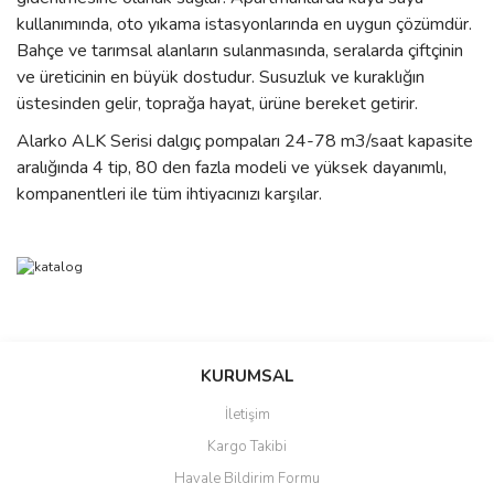
kullanımında, oto yıkama istasyonlarında en uygun çözümdür.
Bahçe ve tarımsal alanların sulanmasında, seralarda çiftçinin
ve üreticinin en büyük dostudur. Susuzluk ve kuraklığın
üstesinden gelir, toprağa hayat, ürüne bereket getirir.
Alarko ALK Serisi dalgıç pompaları 24-78 m3/saat kapasite
aralığında 4 tip, 80 den fazla modeli ve yüksek dayanımlı,
kompanentleri ile tüm ihtiyacınızı karşılar.
Bu ürünün fiyat bilgisi, resim, ürün açıklamalarında ve diğer
konularda yetersiz gördüğünüz noktaları öneri formunu kullanarak
Bu ürüne ilk yorumu siz yapın!
Ürün hakkında henüz soru sorulmamış.
KURUMSAL
tarafımıza iletebilirsiniz.
Görüş ve önerileriniz için teşekkür ederiz.
İletişim
Yorum Yaz
Soru Sor
Kargo Takibi
Ürün resmi kalitesiz, bozuk veya görüntülenemiyor.
Havale Bildirim Formu
Ürün açıklamasında eksik bilgiler bulunuyor.