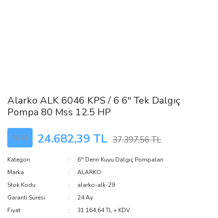
Alarko ALK 6046 KPS / 6 6'' Tek Dalgıç
Pompa 80 Mss 12.5 HP
24.682,39 TL
%34
37.397,56 TL
Kategori
6'' Derin Kuyu Dalgıç Pompaları
Marka
ALARKO
Stok Kodu
alarko-alk-29
Garanti Süresi
24 Ay
Fiyat
31.164,64 TL + KDV