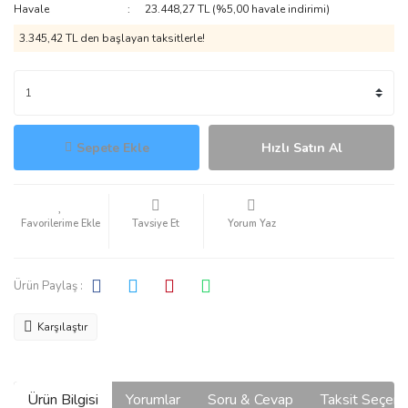
Havale
23.448,27 TL (%5,00 havale indirimi)
3.345,42 TL den başlayan taksitlerle!
Sepete Ekle
Hızlı Satın Al
Tavsiye Et
Yorum Yaz
Ürün Paylaş :
Karşılaştır
Ürün Bilgisi
Yorumlar
Soru & Cevap
Taksit Seçene