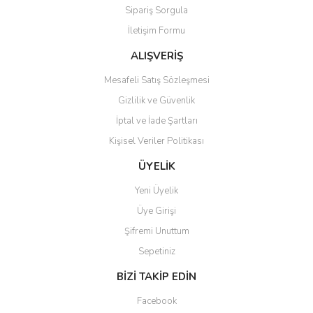
Sipariş Sorgula
Ürün bilgilerinde hatalar bulunuyor.
İletişim Formu
Ürün fiyatı diğer sitelerden daha pahalı.
Bu ürüne benzer farklı alternatifler olmalı.
ALIŞVERİŞ
Mesafeli Satış Sözleşmesi
Gizlilik ve Güvenlik
İptal ve İade Şartları
Kişisel Veriler Politikası
Gönder
ÜYELİK
Yeni Üyelik
Üye Girişi
Şifremi Unuttum
Sepetiniz
BİZİ TAKİP EDİN
Facebook