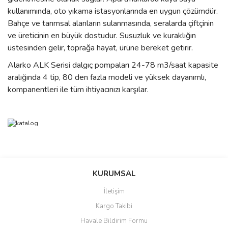
kullanımında, oto yıkama istasyonlarında en uygun çözümdür.
Bahçe ve tarımsal alanların sulanmasında, seralarda çiftçinin
ve üreticinin en büyük dostudur. Susuzluk ve kuraklığın
üstesinden gelir, toprağa hayat, ürüne bereket getirir.
Alarko ALK Serisi dalgıç pompaları 24-78 m3/saat kapasite
aralığında 4 tip, 80 den fazla modeli ve yüksek dayanımlı,
kompanentleri ile tüm ihtiyacınızı karşılar.
Bu ürünün fiyat bilgisi, resim, ürün açıklamalarında ve diğer
konularda yetersiz gördüğünüz noktaları öneri formunu kullanarak
Bu ürüne ilk yorumu siz yapın!
Ürün hakkında henüz soru sorulmamış.
KURUMSAL
tarafımıza iletebilirsiniz.
Görüş ve önerileriniz için teşekkür ederiz.
İletişim
Yorum Yaz
Soru Sor
Kargo Takibi
Ürün resmi kalitesiz, bozuk veya görüntülenemiyor.
Havale Bildirim Formu
Ürün açıklamasında eksik bilgiler bulunuyor.