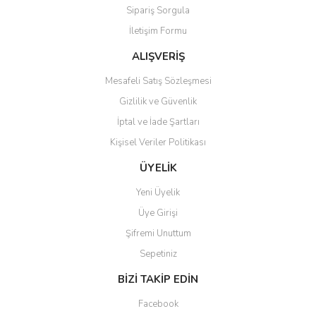
Sipariş Sorgula
Ürün bilgilerinde hatalar bulunuyor.
İletişim Formu
Ürün fiyatı diğer sitelerden daha pahalı.
Bu ürüne benzer farklı alternatifler olmalı.
ALIŞVERİŞ
Mesafeli Satış Sözleşmesi
Gizlilik ve Güvenlik
İptal ve İade Şartları
Kişisel Veriler Politikası
Gönder
ÜYELİK
Yeni Üyelik
Üye Girişi
Şifremi Unuttum
Sepetiniz
BİZİ TAKİP EDİN
Facebook