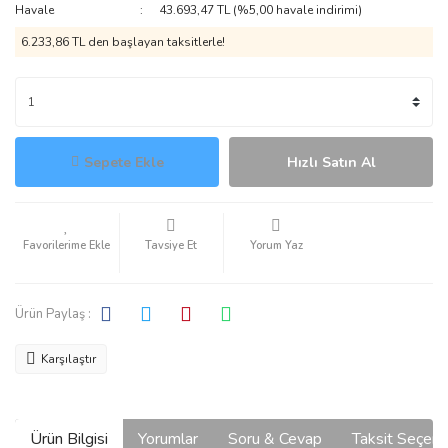
Havale
43.693,47 TL (%5,00 havale indirimi)
6.233,86 TL den başlayan taksitlerle!
Sepete Ekle
Hızlı Satın Al
Tavsiye Et
Yorum Yaz
Ürün Paylaş :
Karşılaştır
Ürün Bilgisi
Yorumlar
Soru & Cevap
Taksit Seçene