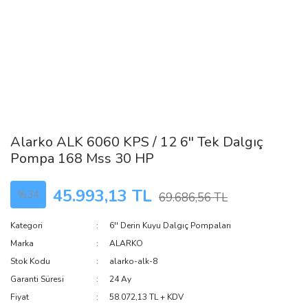
Alarko ALK 6060 KPS / 12 6'' Tek Dalgıç
Pompa 168 Mss 30 HP
45.993,13 TL
%34
69.686,56 TL
Kategori
6'' Derin Kuyu Dalgıç Pompaları
Marka
ALARKO
Stok Kodu
alarko-alk-8
Garanti Süresi
24 Ay
Fiyat
58.072,13 TL + KDV