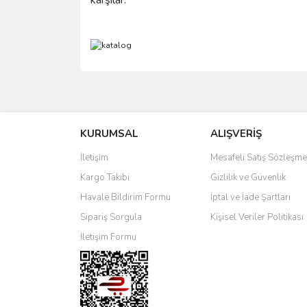
Bu ürünün fiyat bilgisi, resim, ürün açıklamalarında 
Görüş ve önerileriniz için teşekkür ederiz.
KURUMSAL
ALIŞVERİŞ
Ürün resmi kalitesiz, bozuk veya görüntülenemiyo
Ürün açıklamasında eksik bilgiler bulunuyor.
İletişim
Mesafeli Satış Sözleşme
Ürün bilgilerinde hatalar bulunuyor.
Kargo Takibi
Gizlilik ve Güvenlik
Ürün fiyatı diğer sitelerden daha pahalı.
Havale Bildirim Formu
İptal ve İade Şartları
Bu ürüne benzer farklı alternatifler olmalı.
Sipariş Sorgula
Kişisel Veriler Politikası
İletişim Formu