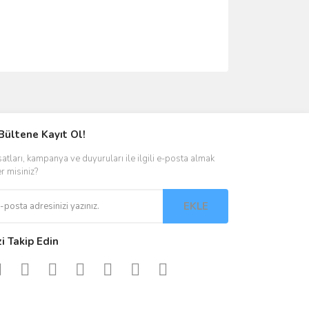
ımıza iletebilirsiniz.
Bültene Kayıt Ol!
satları, kampanya ve duyuruları ile ilgili e-posta almak
er misiniz?
EKLE
zi Takip Edin