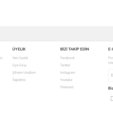
ve diğer konularda yetersiz gördüğünüz noktaları öneri formunu kullanarak taraf
Bu ürüne ilk yorumu siz yapın!
Ürün hakkında henüz soru sorulmamış.
ÜYELİK
BİZİ TAKİP EDİN
E-
r.
Yorum Yaz
Soru Sor
si
Yeni Üyelik
Facebook
Fır
ist
Üye Girişi
Twitter
Şifremi Unuttum
Instagram
Sepetiniz
Youtube
Pinterest
Bi
Gönder