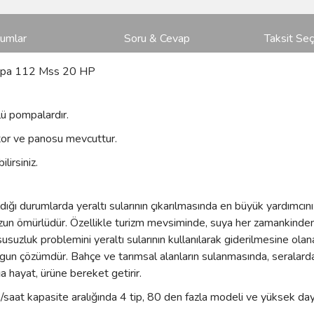
rumlar
Soru & Cevap
Taksit Seç
ompa 112 Mss 20 HP
ü pompalardır.
or ve panosu mevcuttur.
lirsiniz.
ğı durumlarda yeraltı sularının çıkarılmasında en büyük yardımcını
uzun ömürlüdür. Özellikle turizm mevsiminde, suya her zamankinden d
susuzluk problemini yeraltı sularının kullanılarak giderilmesine ol
gun çözümdür. Bahçe ve tarımsal alanların sulanmasında, seralarda 
a hayat, ürüne bereket getirir.
at kapasite aralığında 4 tip, 80 den fazla modeli ve yüksek dayan