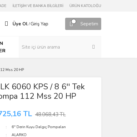
ADE
İLETİŞİM VE BANKA BİLGİLERİ
ÜRÜN KATOLOĞU
Üye Ol
Giriş Yap
Sepetim
/
N
ER
 112 Mss 20 HP
LK 6060 KPS / 8 6'' Tek
Pompa 112 Mss 20 HP
725,16 TL
48.068,43 TL
6'' Derin Kuyu Dalgıç Pompaları
ALARKO