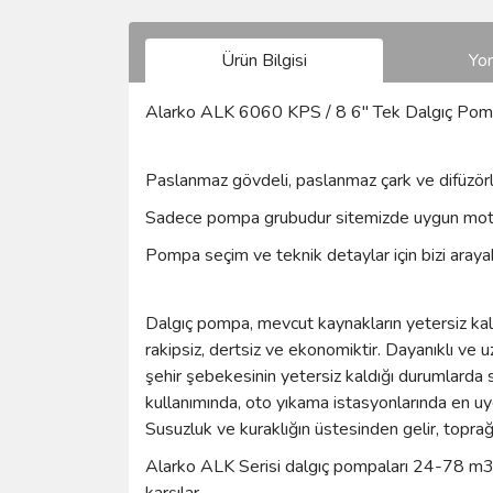
Ürün Bilgisi
Yo
Alarko ALK 6060 KPS / 8 6'' Tek Dalgıç P
Paslanmaz gövdeli, paslanmaz çark ve difüzörl
Sadece pompa grubudur sitemizde uygun mot
Pompa seçim ve teknik detaylar için bizi arayabi
Dalgıç pompa, mevcut kaynakların yetersiz kaldı
rakipsiz, dertsiz ve ekonomiktir. Dayanıklı ve 
şehir şebekesinin yetersiz kaldığı durumlarda 
kullanımında, oto yıkama istasyonlarında en uy
Susuzluk ve kuraklığın üstesinden gelir, toprağ
Alarko ALK Serisi dalgıç pompaları 24-78 m3/sa
karşılar.