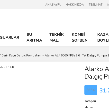
ANASAYFA
HAKKIMIZDA
TESLİMAT
İ
SU
TEKNİK
KOMBİ
KAZA
ESUARLAR
ARITMA
MAL.
ŞOFBEN
BOYL
'' Derin Kuyu Dalgıç Pompaları
Alarko ALK 6060 KPS / 8 6'' Tek Dalgıç Pompa
Alarko A
Dalgıç 
31.
%34
Kategori
Marka