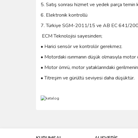
5. Satış sonrası hizmet ve yedek parça temin k
6. Elektronik kontrollü
7. Türkiye SGM-2011/15 ve AB EC 641/2009
ECM Teknolojisi sayesinden;
• Harici sensör ve kontrolör gerekmez.
• Motordaki ısınmanın düşük olmasıyla motor 
• Motor ömrü, motor yataklarındaki gerilmenin
• Titreşim ve gürültü seviyesi daha düşüktür.
Bu ürünün fiyat bilgisi, resim, ürün açıklamalarında 
Görüş ve önerileriniz için teşekkür ederiz.