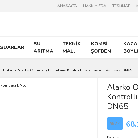
ANASAYFA
HAKKIMIZDA
TESLİMAT
İ
SU
TEKNİK
KOMBİ
KAZA
ESUARLAR
ARITMA
MAL.
ŞOFBEN
BOYL
ı Tipler
Alarko Optima 6/12 Frekans Kontrollü Sirkülasyon Pompası DN65
Alarko O
Kontroll
DN65
68.
%27
Kategori