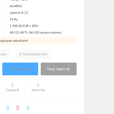
ALARKO
optima-6-12
24 Ay
1.365,00 EUR + KDV
66.112,46 TL (%3,00 havale indirimi)
aşlayan taksitlerle!
goda
Kampanyalı Ürün
Sepete Ekle
Hızlı Satın Al
Tavsiye Et
Yorum Yaz