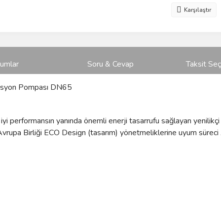
Karşılaştır
rumlar
Soru & Cevap
Taksit Seç
ülasyon Pompası DN65
yi performansın yanında önemli enerji tasarrufu sağlayan yenilikçi
Avrupa Birliği ECO Design (tasarım) yönetmeliklerine uyum süreci A