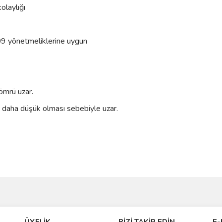
olaylığı
 yönetmeliklerine uygun
ömrü uzar.
 daha düşük olması sebebiyle uzar.
ve diğer konularda yetersiz gördüğünüz noktaları öneri formunu kullanarak taraf
Bu ürüne ilk yorumu siz yapın!
Ürün hakkında henüz soru sorulmamış.