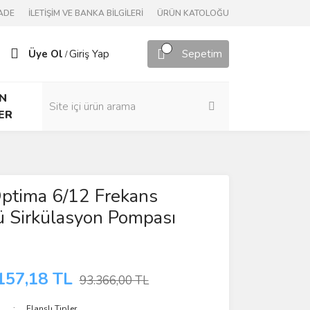
ADE
İLETİŞİM VE BANKA BİLGİLERİ
ÜRÜN KATOLOĞU
Üye Ol
Giriş Yap
Sepetim
/
N
ER
ptima 6/12 Frekans
ü Sirkülasyon Pompası
157,18 TL
93.366,00 TL
Flanşlı Tipler