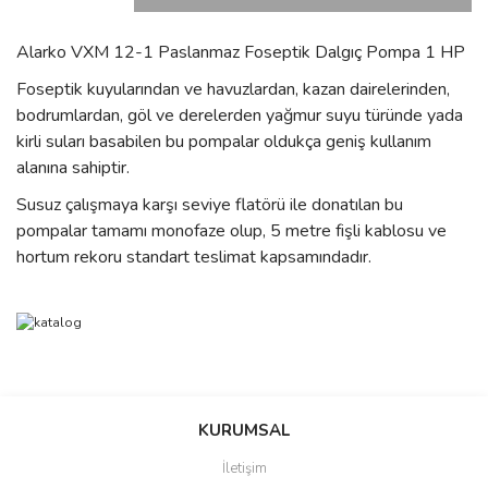
Alarko VXM 12-1 Paslanmaz Foseptik Dalgıç Pompa 1 HP
Foseptik kuyularından ve havuzlardan, kazan dairelerinden,
bodrumlardan, göl ve derelerden yağmur suyu türünde yada
kirli suları basabilen bu pompalar oldukça geniş kullanım
alanına sahiptir.
Susuz çalışmaya karşı seviye flatörü ile donatılan bu
pompalar tamamı monofaze olup, 5 metre fişli kablosu ve
hortum rekoru standart teslimat kapsamındadır.
Bu ürünün fiyat bilgisi, resim, ürün açıklamalarında ve diğer
konularda yetersiz gördüğünüz noktaları öneri formunu kullanarak
Bu ürüne ilk yorumu siz yapın!
Ürün hakkında henüz soru sorulmamış.
KURUMSAL
tarafımıza iletebilirsiniz.
Görüş ve önerileriniz için teşekkür ederiz.
İletişim
Yorum Yaz