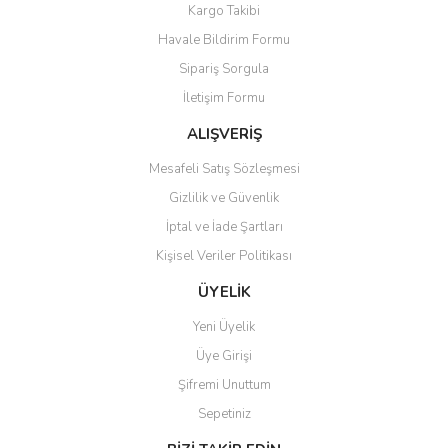
Soru Sor
Kargo Takibi
Ürün resmi kalitesiz, bozuk veya görüntülenemiyor.
Havale Bildirim Formu
Ürün açıklamasında eksik bilgiler bulunuyor.
Sipariş Sorgula
Ürün bilgilerinde hatalar bulunuyor.
İletişim Formu
Ürün fiyatı diğer sitelerden daha pahalı.
Bu ürüne benzer farklı alternatifler olmalı.
ALIŞVERİŞ
Mesafeli Satış Sözleşmesi
Gizlilik ve Güvenlik
İptal ve İade Şartları
Kişisel Veriler Politikası
Gönder
ÜYELİK
Yeni Üyelik
Üye Girişi
Şifremi Unuttum
Sepetiniz