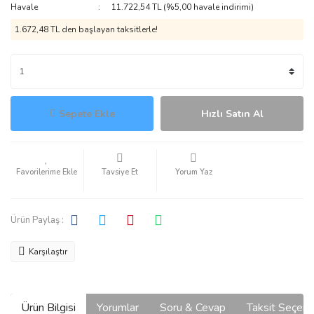
Havale
11.722,54 TL (%5,00 havale indirimi)
1.672,48 TL den başlayan taksitlerle!
Sepete Ekle
Hızlı Satın Al
Tavsiye Et
Yorum Yaz
Ürün Paylaş :
Karşılaştır
Ürün Bilgisi
Yorumlar
Soru & Cevap
Taksit Seçene