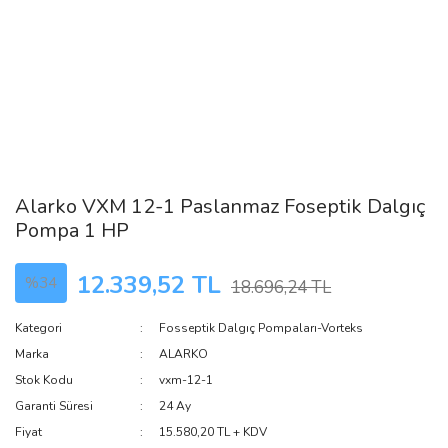
Alarko VXM 12-1 Paslanmaz Foseptik Dalgıç
Pompa 1 HP
12.339,52 TL
%34
18.696,24 TL
Kategori
Fosseptik Dalgıç Pompaları-Vorteks
Marka
ALARKO
Stok Kodu
vxm-12-1
Garanti Süresi
24 Ay
Fiyat
15.580,20 TL + KDV