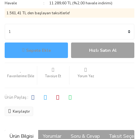
Havale
11.289,60 TL (%2,00 havale indirimi)
1.561,41 TL den başlayan taksitlerle!
Sepete Ekle
Hızlı Satın Al
Tavsiye Et
Yorum Yaz
Ürün Paylaş :
Karşılaştır
Ürün Bilgisi
Yorumlar
Soru & Cevap
Taksit Seçene