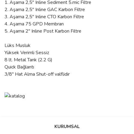
1. Aşama 2,5" Inline Sediment 5.mic Filtre
2. Aşama 2,5" Inline GAC Karbon Filtre
3. Aşama 2,5" Inline CTO Karbon Filtre
4. Aşama 75 GPD Membran
5. Aşama 2" Inline Post Karbon Filtre
Lüks Musluk
Yüksek Verimli Sessiz
8 lt. Metal Tank (2.2 G)
Quick Bağlantı
3/8" Hat Alma Shut-off valflidir
Bu ürünün fiyat bilgisi, resim, ürün açıklamalarında ve diğer
konularda yetersiz gördüğünüz noktaları öneri formunu kullanarak
Bu ürüne ilk yorumu siz yapın!
Ürün hakkında henüz soru sorulmamış.
KURUMSAL
tarafımıza iletebilirsiniz.
Görüş ve önerileriniz için teşekkür ederiz.