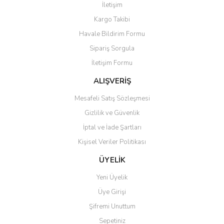
İletişim
Yorum Yaz
Soru Sor
Kargo Takibi
Ürün resmi kalitesiz, bozuk veya görüntülenemiyor.
Havale Bildirim Formu
Ürün açıklamasında eksik bilgiler bulunuyor.
Sipariş Sorgula
Ürün bilgilerinde hatalar bulunuyor.
İletişim Formu
Ürün fiyatı diğer sitelerden daha pahalı.
Bu ürüne benzer farklı alternatifler olmalı.
ALIŞVERİŞ
Mesafeli Satış Sözleşmesi
Gizlilik ve Güvenlik
İptal ve İade Şartları
Kişisel Veriler Politikası
Gönder
ÜYELİK
Yeni Üyelik
Üye Girişi
Şifremi Unuttum
Sepetiniz