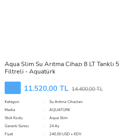
Aqua Slim Su Arıtma Cihazı 8 LT Tanklı 5
Filtreli - Aquatürk
11.520,00 TL
%20
14.400,00 TL
Kategori
Su Arıtma Cihazları
Marka
AQUATÜRK
Stok Kodu
Aqua Slim
Garanti Süresi
24 Ay
Fiyat
240,00 USD + KDV