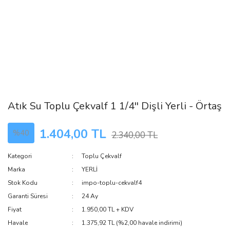
Atık Su Toplu Çekvalf 1 1/4'' Dişli Yerli - Örtaş
1.404,00 TL
%40
2.340,00 TL
Kategori
Toplu Çekvalf
Marka
YERLİ
Stok Kodu
impo-toplu-cekvalf4
Garanti Süresi
24 Ay
Fiyat
1.950,00 TL + KDV
Havale
1.375,92 TL (%2,00 havale indirimi)