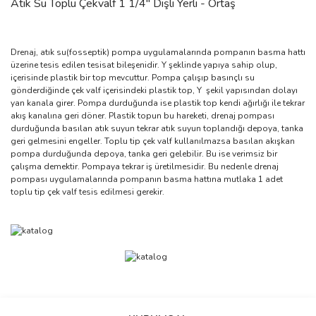
Atık Su Toplu Çekvalf 1 1/4'' Dişli Yerli - Örtaş
Drenaj, atık su(fosseptik) pompa uygulamalarında pompanın basma hattı
üzerine tesis edilen tesisat bileşenidir. Y şeklinde yapıya sahip olup,
içerisinde plastik bir top mevcuttur. Pompa çalışıp basınçlı su
gönderdiğinde çek valf içerisindeki plastik top, Y şekil yapısından dolayı
yan kanala girer. Pompa durduğunda ise plastik top kendi ağırlığı ile tekrar
akış kanalına geri döner. Plastik topun bu hareketi, drenaj pompası
durduğunda basılan atık suyun tekrar atık suyun toplandığı depoya, tanka
geri gelmesini engeller. Toplu tip çek valf kullanılmazsa basılan akışkan
pompa durduğunda depoya, tanka geri gelebilir. Bu ise verimsiz bir
çalışma demektir. Pompaya tekrar iş üretilmesidir. Bu nedenle drenaj
pompası uygulamalarında pompanın basma hattına mutlaka 1 adet
toplu tip çek valf tesis edilmesi gerekir.
Bu ürünün fiyat bilgisi, resim, ürün açıklamalarında ve diğer
konularda yetersiz gördüğünüz noktaları öneri formunu kullanarak
Bu ürüne ilk yorumu siz yapın!
Ürün hakkında henüz soru sorulmamış.