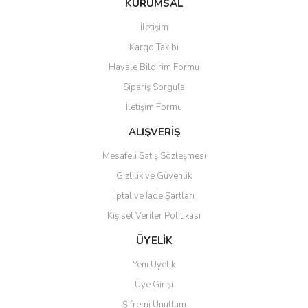
KURUMSAL
tarafımıza iletebilirsiniz.
Görüş ve önerileriniz için teşekkür ederiz.
İletişim
Yorum Yaz
Soru Sor
Kargo Takibi
Ürün resmi kalitesiz, bozuk veya görüntülenemiyor.
Havale Bildirim Formu
Ürün açıklamasında eksik bilgiler bulunuyor.
Sipariş Sorgula
Ürün bilgilerinde hatalar bulunuyor.
İletişim Formu
Ürün fiyatı diğer sitelerden daha pahalı.
Bu ürüne benzer farklı alternatifler olmalı.
ALIŞVERİŞ
Mesafeli Satış Sözleşmesi
Gizlilik ve Güvenlik
İptal ve İade Şartları
Kişisel Veriler Politikası
Gönder
ÜYELİK
Yeni Üyelik
Üye Girişi
Şifremi Unuttum