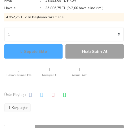
Fiyat
58.553,69 TL + KDV
Havale
35.806,75 TL (%2,00 havale indirimi)
4.952,25 TL den başlayan taksitlerle!
Sepete Ekle
Hızlı Satın Al
Tavsiye Et
Yorum Yaz
Ürün Paylaş :
Karşılaştır