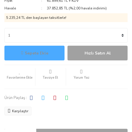
Fiyat
61.899,61 TL + KDV
Havale
37.852,85 TL (%2,00 havale indirimi)
5.235,24 TL den başlayan taksitlerle!
Sepete Ekle
Hızlı Satın Al
Tavsiye Et
Yorum Yaz
Ürün Paylaş :
Karşılaştır