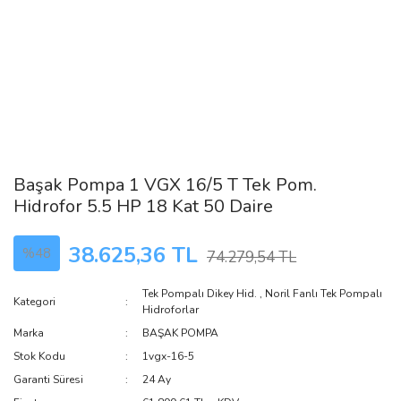
Başak Pompa 1 VGX 16/5 T Tek Pom.
Hidrofor 5.5 HP 18 Kat 50 Daire
38.625,36 TL
%48
74.279,54 TL
Tek Pompalı Dikey Hid.
,
Noril Fanlı Tek Pompalı
Kategori
Hidroforlar
Marka
BAŞAK POMPA
Stok Kodu
1vgx-16-5
Garanti Süresi
24 Ay