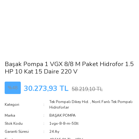
Başak Pompa 1 VGX 8/8 M Paket Hidrofor 1.5
HP 10 Kat 15 Daire 220 V
30.273,93 TL
%48
58.219,10 TL
Tek Pompalı Dikey Hid.
,
Noril Fanlı Tek Pompalı
Kategori
Hidroforlar
Marka
BAŞAK POMPA
Stok Kodu
1vgx-8-8-m-50lt
Garanti Süresi
24 Ay