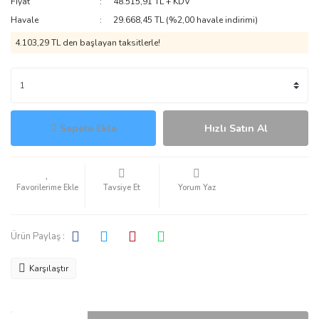
Fiyat
48.515,91 TL + KDV
Havale
29.668,45 TL (%2,00 havale indirimi)
4.103,29 TL den başlayan taksitlerle!
Sepete Ekle
Hızlı Satın Al
Tavsiye Et
Yorum Yaz
Ürün Paylaş :
Karşılaştır