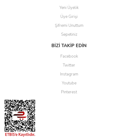
Yeni Üyelik
Üye Girişi
Şifremi Unuttum
Sepetiniz
BİZİ TAKİP EDİN
Facebook
Twitter
Instagram
Youtube
Pinterest