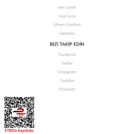
Yeni Üyelik
Üye Girişi
Şifremi Unuttum
Sepetiniz
BİZİ TAKİP EDİN
Facebook
Twitter
Instagram
Youtube
Pinterest