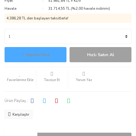
Fiyat
51.861,84 TL + KDV
Havale
31.714,55 TL (%2,00 havale indirimi)
4.386,28 TL den başlayan taksitlerle!
Sepete Ekle
Hızlı Satın Al
Tavsiye Et
Yorum Yaz
Ürün Paylaş :
Karşılaştır