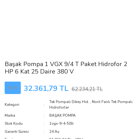
Başak Pompa 1 VGX 9/4 T Paket Hidrofor 2
HP 6 Kat 25 Daire 380 V
32.361,79 TL
%48
62.234,21 TL
Tek Pompalı Dikey Hid.
,
Noril Fanlı Tek Pompalı
Kategori
Hidroforlar
Marka
BAŞAK POMPA
Stok Kodu
1vgx-9-4-50lt
Garanti Süresi
24 Ay