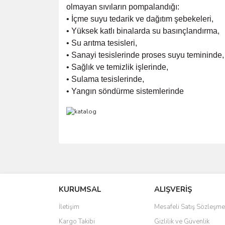
olmayan sıvıların pompalandığı:
• İçme suyu tedarik ve dağıtım şebekeleri,
• Yüksek katlı binalarda su basınçlandırma,
• Su arıtma tesisleri,
• Sanayi tesislerinde proses suyu temininde,
• Sağlık ve temizlik işlerinde,
• Sulama tesislerinde,
• Yangın söndürme sistemlerinde
Bu ürünün fiyat bilgisi, resim, ürün açıklamalarında 
Görüş ve önerileriniz için teşekkür ederiz.
KURUMSAL
ALIŞVERİŞ
Ürün resmi kalitesiz, bozuk veya görüntülenemiyo
Ürün açıklamasında eksik bilgiler bulunuyor.
İletişim
Mesafeli Satış Sözleşme
Ürün bilgilerinde hatalar bulunuyor.
Kargo Takibi
Gizlilik ve Güvenlik