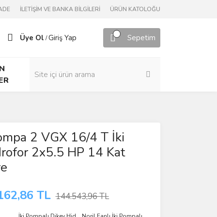
ADE
İLETİŞİM VE BANKA BİLGİLERİ
ÜRÜN KATOLOĞU
Üye Ol
Giriş Yap
Sepetim
/
N
ER
ompa 2 VGX 16/4 T İki
rofor 2x5.5 HP 14 Kat
re
162,86 TL
144.543,96 TL
İki Pompalı Dikey Hid.
,
Noril Fanlı İki Pompalı