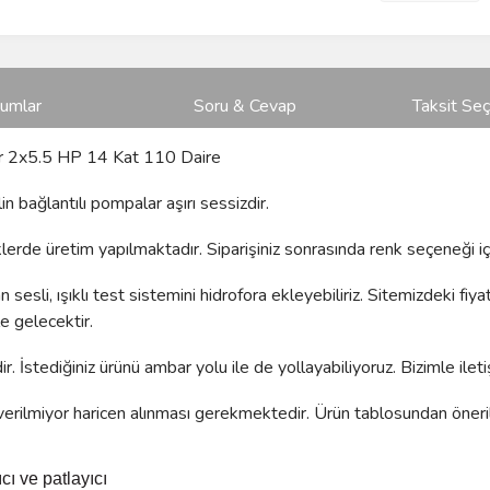
rumlar
Soru & Cevap
Taksit Seç
r 2x5.5 HP 14 Kat 110 Daire
n bağlantılı pompalar aşırı sessizdir.
rde üretim yapılmaktadır. Siparişiniz sonrasında renk seçeneği içi
sesli, ışıklı test sistemini hidrofora ekleyebiliriz. Sitemizdeki fiy
e gelecektir.
. İstediğiniz ürünü ambar yolu ile de yollayabiliyoruz. Bizimle ileti
erilmiyor haricen alınması gerekmektedir. Ürün tablosundan öneril
ıcı ve patlayıcı