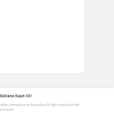
ımıza iletebilirsiniz.
Bültene Kayıt Ol!
satları, kampanya ve duyuruları ile ilgili e-posta almak
er misiniz?