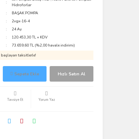
Hidroforlar
BAŞAK POMPA
2vgx-16-4
24 Ay
120.453,30 TL + KDV
73.659,60 TL (%2,00 havale indirimi)
başlayan taksitlerle!
Sepete Ekle
Hızlı Satın Al
Tavsiye Et
Yorum Yaz