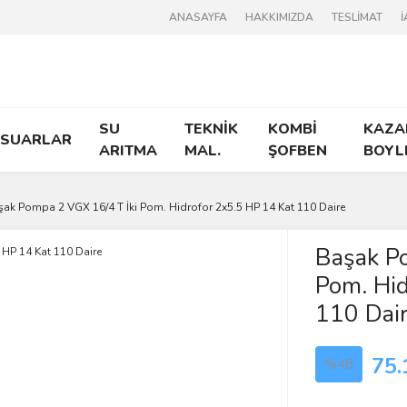
ANASAYFA
HAKKIMIZDA
TESLİMAT
İ
SU
TEKNİK
KOMBİ
KAZA
ESUARLAR
ARITMA
MAL.
ŞOFBEN
BOYL
şak Pompa 2 VGX 16/4 T İki Pom. Hidrofor 2x5.5 HP 14 Kat 110 Daire
Başak P
Pom. Hid
110 Dai
75.
%48