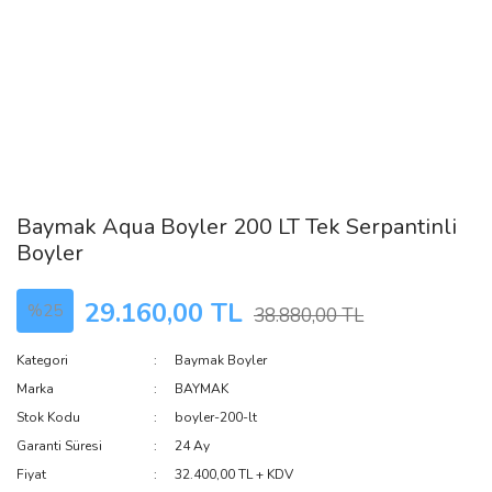
Baymak Aqua Boyler 200 LT Tek Serpantinli
Boyler
29.160,00 TL
%25
38.880,00 TL
Kategori
Baymak Boyler
Marka
BAYMAK
Stok Kodu
boyler-200-lt
Garanti Süresi
24 Ay
Fiyat
32.400,00 TL + KDV