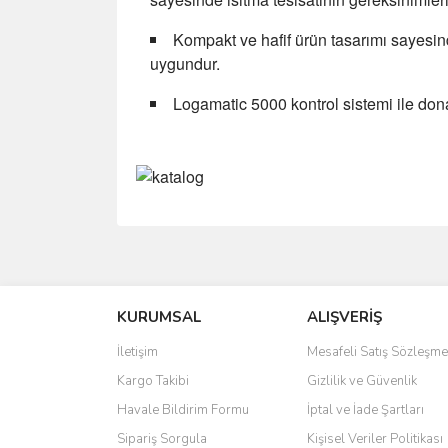
Kompakt ve hafif ürün tasarımı sayesind
uygundur.
Logamatic 5000 kontrol sistemi ile dona
Bu ürünün fiyat bilgisi, resim, ürün açıklamalarında 
Görüş ve önerileriniz için teşekkür ederiz.
KURUMSAL
ALIŞVERİŞ
Ürün resmi kalitesiz, bozuk veya görüntülenemiyo
Ürün açıklamasında eksik bilgiler bulunuyor.
İletişim
Mesafeli Satış Sözleşme
Ürün bilgilerinde hatalar bulunuyor.
Kargo Takibi
Gizlilik ve Güvenlik
Ürün fiyatı diğer sitelerden daha pahalı.
Havale Bildirim Formu
İptal ve İade Şartları
Bu ürüne benzer farklı alternatifler olmalı.
Sipariş Sorgula
Kişisel Veriler Politikası