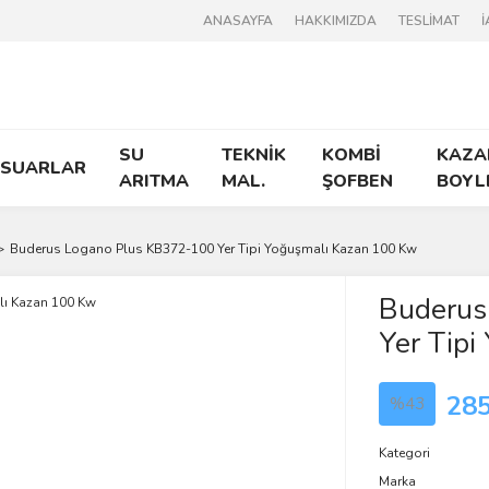
ANASAYFA
HAKKIMIZDA
TESLİMAT
İ
SU
TEKNİK
KOMBİ
KAZA
ESUARLAR
ARITMA
MAL.
ŞOFBEN
BOYL
Buderus Logano Plus KB372-100 Yer Tipi Yoğuşmalı Kazan 100 Kw
Buderus
Yer Tipi
285
%43
Kategori
Marka