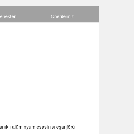
enekleri
Önerileriniz
anıklı alüminyum esaslı ısı eşanjörü