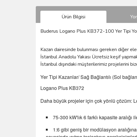
Ürün Bilgisi
Yo
Buderus Logano Plus KB372-100 Yer Tipi Y
Kazan dairesinde bulunması gereken diğer elema
İstanbul Anadolu Yakası Ücretsiz keşif yapma
İstanbul dışındaki müşterilerimiz projelerini biz
Yer Tipi Kazanlar/ Sağ Bağlantılı (Sol bağlantı
Logano Plus KB372
Daha büyük projeler için çok yönlü çözüm:
75-300 kW'lık 6 farklı kapasite aralığı i
1:6 gibi geniş bir modülasyon aralığına
sayesinde ısıtma tesisatının gereksinimleri