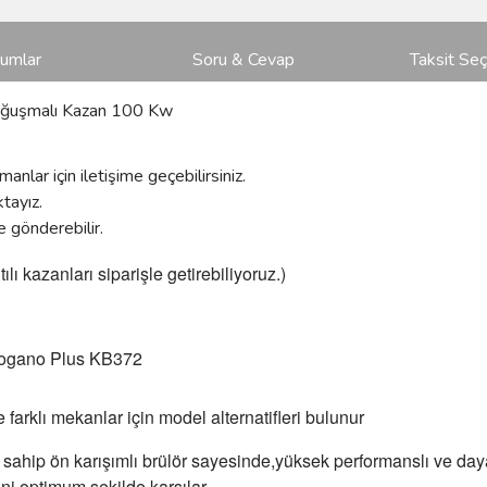
rumlar
Soru & Cevap
Taksit Seç
oğuşmalı Kazan 100 Kw
nlar için iletişime geçebilirsiniz.
ktayız.
e gönderebilir.
lı kazanları siparişle getirebiliyoruz.)
 Logano Plus KB372
le farklı mekanlar için model alternatifleri bulunur
 sahip ön karışımlı brülör sayesinde,yüksek performanslı ve day
ni optimum şekilde karşılar.