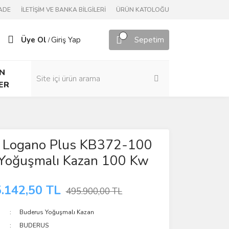
ADE
İLETİŞİM VE BANKA BİLGİLERİ
ÜRÜN KATOLOĞU
Üye Ol
Giriş Yap
Sepetim
/
N
ER
 Logano Plus KB372-100
 Yoğuşmalı Kazan 100 Kw
.142,50 TL
495.900,00 TL
Buderus Yoğuşmalı Kazan
BUDERUS