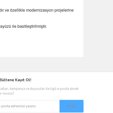
dır ve özellikle modernizasyon projelerine
üzü ile basitleştirilmiştir.
ımıza iletebilirsiniz.
Bültene Kayıt Ol!
satları, kampanya ve duyuruları ile ilgili e-posta almak
er misiniz?
EKLE