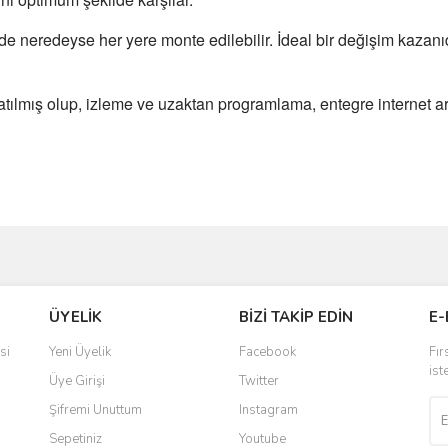
e neredeyse her yere monte edilebilir. İdeal bir değişim kazanı
tılmış olup, izleme ve uzaktan programlama, entegre internet aray
ve diğer konularda yetersiz gördüğünüz noktaları öneri formunu kullanarak taraf
Bu ürüne ilk yorumu siz yapın!
Ürün hakkında henüz soru sorulmamış.
ÜYELİK
BİZİ TAKİP EDİN
E-
r.
Yorum Yaz
Soru Sor
si
Yeni Üyelik
Facebook
Fır
ist
Üye Girişi
Twitter
Şifremi Unuttum
Instagram
Sepetiniz
Youtube