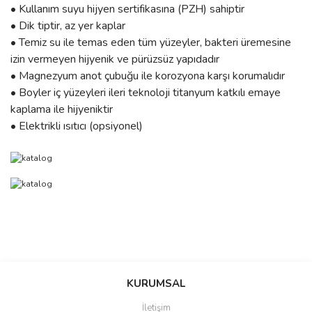
• Kullanım suyu hijyen sertifikasına (PZH) sahiptir
• Dik tiptir, az yer kaplar
• Temiz su ile temas eden tüm yüzeyler, bakteri üremesine
izin vermeyen hijyenik ve pürüzsüz yapıdadır
• Magnezyum anot çubuğu ile korozyona karşı korumalıdır
• Boyler iç yüzeyleri ileri teknoloji titanyum katkılı emaye
kaplama ile hijyeniktir
• Elektrikli ısıtıcı (opsiyonel)
Bu ürünün fiyat bilgisi, resim, ürün açıklamalarında ve diğer
konularda yetersiz gördüğünüz noktaları öneri formunu kullanarak
Bu ürüne ilk yorumu siz yapın!
Ürün hakkında henüz soru sorulmamış.
KURUMSAL
tarafımıza iletebilirsiniz.
Görüş ve önerileriniz için teşekkür ederiz.
İletişim