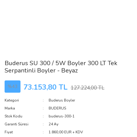
Buderus SU 300 / 5W Boyler 300 LT Tek
Serpantinli Boyler - Beyaz
73.153,80 TL
%43
127.224,00 TL
Kategori
Buderus Boyler
Marka
BUDERUS
Stok Kodu
buderus-300-1
Garanti Süresi
24 Ay
Fiyat
1.860,00 EUR + KDV