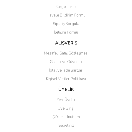
Yorum Yaz
Soru Sor
Kargo Takibi
Ürün resmi kalitesiz, bozuk veya görüntülenemiyor.
Havale Bildirim Formu
Ürün açıklamasında eksik bilgiler bulunuyor.
Sipariş Sorgula
Ürün bilgilerinde hatalar bulunuyor.
İletişim Formu
Ürün fiyatı diğer sitelerden daha pahalı.
Bu ürüne benzer farklı alternatifler olmalı.
ALIŞVERİŞ
Mesafeli Satış Sözleşmesi
Gizlilik ve Güvenlik
İptal ve İade Şartları
Kişisel Veriler Politikası
Gönder
ÜYELİK
Yeni Üyelik
Üye Girişi
Şifremi Unuttum
Sepetiniz