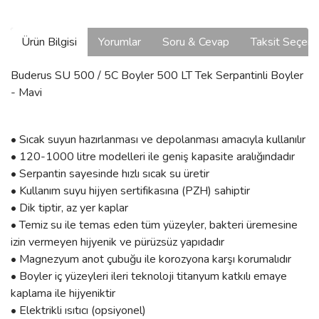
Ürün Bilgisi
Yorumlar
Soru & Cevap
Taksit Seçene
Buderus SU 500 / 5C Boyler 500 LT Tek Serpantinli Boyler
- Mavi
• Sıcak suyun hazırlanması ve depolanması amacıyla kullanılır
• 120-1000 litre modelleri ile geniş kapasite aralığındadır
• Serpantin sayesinde hızlı sıcak su üretir
• Kullanım suyu hijyen sertifikasına (PZH) sahiptir
• Dik tiptir, az yer kaplar
• Temiz su ile temas eden tüm yüzeyler, bakteri üremesine
izin vermeyen hijyenik ve pürüzsüz yapıdadır
• Magnezyum anot çubuğu ile korozyona karşı korumalıdır
• Boyler iç yüzeyleri ileri teknoloji titanyum katkılı emaye
kaplama ile hijyeniktir
• Elektrikli ısıtıcı (opsiyonel)