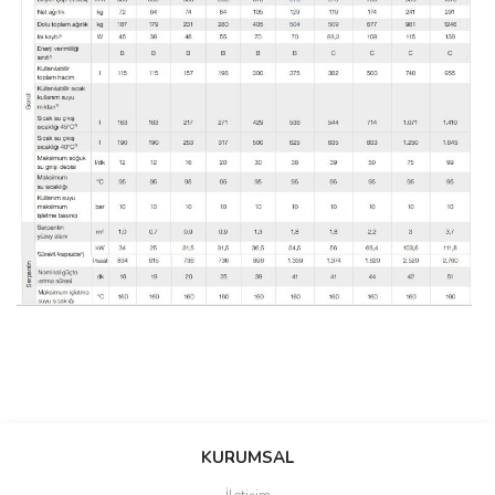
Bu ürünün fiyat bilgisi, resim, ürün açıklamalarında ve diğer
konularda yetersiz gördüğünüz noktaları öneri formunu kullanarak
Bu ürüne ilk yorumu siz yapın!
Ürün hakkında henüz soru sorulmamış.
KURUMSAL
tarafımıza iletebilirsiniz.
Görüş ve önerileriniz için teşekkür ederiz.