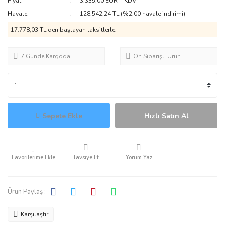
Fiyat
3.335,00 EUR + KDV
Havale
128.542,24 TL (%2,00 havale indirimi)
17.778,03 TL den başlayan taksitlerle!
7 Günde Kargoda
Ön Siparişli Ürün
Sepete Ekle
Hızlı Satın Al
Tavsiye Et
Yorum Yaz
Ürün Paylaş :
Karşılaştır