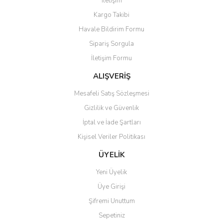
İletişim
Yorum Yaz
Soru Sor
Kargo Takibi
Ürün resmi kalitesiz, bozuk veya görüntülenemiyor.
Havale Bildirim Formu
Ürün açıklamasında eksik bilgiler bulunuyor.
Sipariş Sorgula
Ürün bilgilerinde hatalar bulunuyor.
İletişim Formu
Ürün fiyatı diğer sitelerden daha pahalı.
Bu ürüne benzer farklı alternatifler olmalı.
ALIŞVERİŞ
Mesafeli Satış Sözleşmesi
Gizlilik ve Güvenlik
İptal ve İade Şartları
Kişisel Veriler Politikası
Gönder
ÜYELİK
Yeni Üyelik
Üye Girişi
Şifremi Unuttum
Sepetiniz