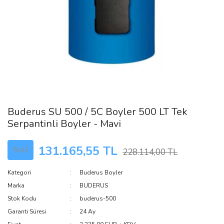
Buderus SU 500 / 5C Boyler 500 LT Tek
Serpantinli Boyler - Mavi
131.165,55 TL
%43
228.114,00 TL
Kategori
Buderus Boyler
Marka
BUDERUS
Stok Kodu
buderus-500
Garanti Süresi
24 Ay