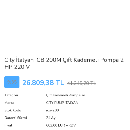
City İtalyan ICB 200M Çift Kademeli Pompa 2
HP 220 V
26.809,38 TL
%35
41.245,20 TL
Kategori
Çift Kademeli Pompalar
Marka
CİTY PUMP İTALYAN
Stok Kodu
icb-200
Garanti Süresi
24 Ay
Fiyat
603,00 EUR + KDV