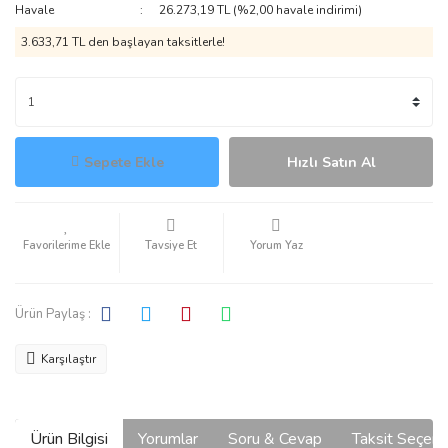
Havale
26.273,19 TL (%2,00 havale indirimi)
3.633,71 TL den başlayan taksitlerle!
Sepete Ekle
Hızlı Satın Al
Tavsiye Et
Yorum Yaz
Ürün Paylaş :
Karşılaştır
Ürün Bilgisi
Yorumlar
Soru & Cevap
Taksit Seçene