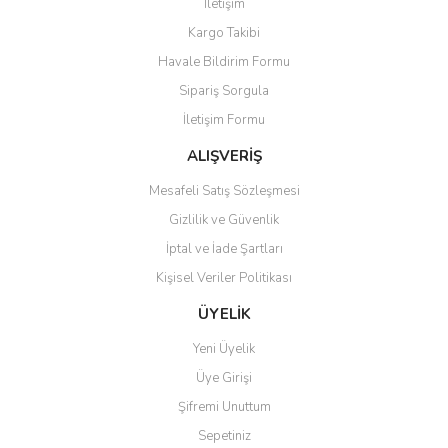
İletişim
Yorum Yaz
Soru Sor
Kargo Takibi
Ürün resmi kalitesiz, bozuk veya görüntülenemiyor.
Havale Bildirim Formu
Ürün açıklamasında eksik bilgiler bulunuyor.
Sipariş Sorgula
Ürün bilgilerinde hatalar bulunuyor.
İletişim Formu
Ürün fiyatı diğer sitelerden daha pahalı.
Bu ürüne benzer farklı alternatifler olmalı.
ALIŞVERİŞ
Mesafeli Satış Sözleşmesi
Gizlilik ve Güvenlik
İptal ve İade Şartları
Kişisel Veriler Politikası
Gönder
ÜYELİK
Yeni Üyelik
Üye Girişi
Şifremi Unuttum
Sepetiniz