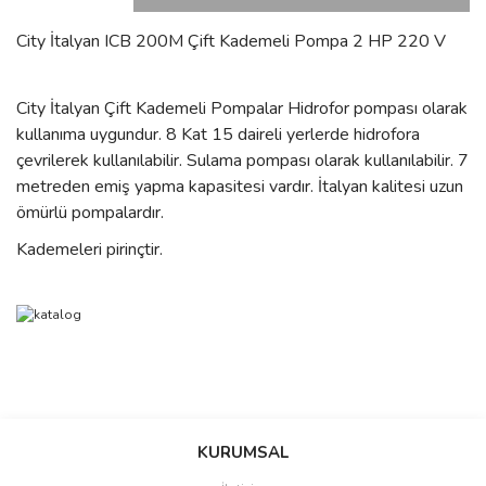
City İtalyan ICB 200M Çift Kademeli Pompa 2 HP 220 V
City İtalyan Çift Kademeli Pompalar Hidrofor pompası olarak
kullanıma uygundur. 8
Kat 15 daireli yerlerde hidrofora
çevrilerek kullanılabilir. Sulama pompası olarak kullanılabilir. 7
metreden emiş yapma kapasitesi vardır. İtalyan kalitesi uzun
ömürlü pompalardır.
Kademeleri pirinçtir.
Bu ürünün fiyat bilgisi, resim, ürün açıklamalarında ve diğer
konularda yetersiz gördüğünüz noktaları öneri formunu kullanarak
Bu ürüne ilk yorumu siz yapın!
Ürün hakkında henüz soru sorulmamış.
KURUMSAL
tarafımıza iletebilirsiniz.
Görüş ve önerileriniz için teşekkür ederiz.