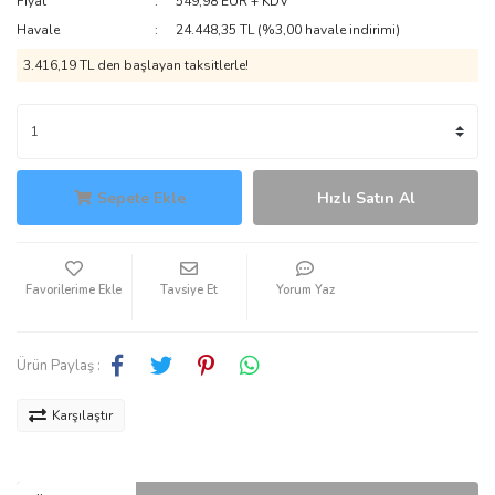
Fiyat
549,98 EUR + KDV
Havale
24.448,35 TL (%3,00 havale indirimi)
3.416,19 TL den başlayan taksitlerle!
Sepete Ekle
Hızlı Satın Al
Tavsiye Et
Yorum Yaz
Ürün Paylaş :
Karşılaştır