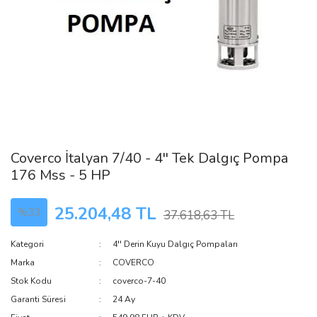
Coverco İtalyan 7/40 - 4'' Tek Dalgıç Pompa
176 Mss - 5 HP
25.204,48 TL
%33
37.618,63 TL
Kategori
4'' Derin Kuyu Dalgıç Pompaları
Marka
COVERCO
Stok Kodu
coverco-7-40
Garanti Süresi
24 Ay