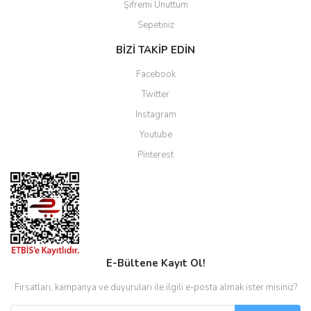
Şifremi Unuttum
Sepetiniz
BİZİ TAKİP EDİN
Facebook
Twitter
Instagram
Youtube
Pinterest
E-Bültene Kayıt Ol!
Fırsatları, kampanya ve duyuruları ile ilgili e-posta almak ister misiniz?