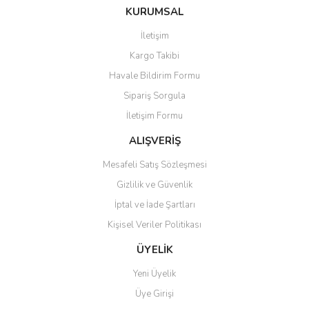
Bu ürüne ilk yorumu siz yapın!
Ürün hakkında henüz soru sorulmamış.
KURUMSAL
tarafımıza iletebilirsiniz.
Görüş ve önerileriniz için teşekkür ederiz.
İletişim
Yorum Yaz
Soru Sor
Kargo Takibi
Ürün resmi kalitesiz, bozuk veya görüntülenemiyor.
Havale Bildirim Formu
Ürün açıklamasında eksik bilgiler bulunuyor.
Sipariş Sorgula
Ürün bilgilerinde hatalar bulunuyor.
İletişim Formu
Ürün fiyatı diğer sitelerden daha pahalı.
Bu ürüne benzer farklı alternatifler olmalı.
ALIŞVERİŞ
Mesafeli Satış Sözleşmesi
Gizlilik ve Güvenlik
İptal ve İade Şartları
Kişisel Veriler Politikası
Gönder
ÜYELİK
Yeni Üyelik
Üye Girişi