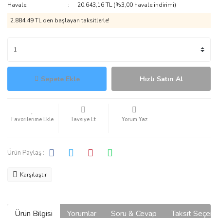
Havale
20.643,16 TL (%3,00 havale indirimi)
2.884,49 TL den başlayan taksitlerle!
Sepete Ekle
Hızlı Satın Al
Tavsiye Et
Yorum Yaz
Ürün Paylaş :
Karşılaştır
Ürün Bilgisi
Yorumlar
Soru & Cevap
Taksit Seçene