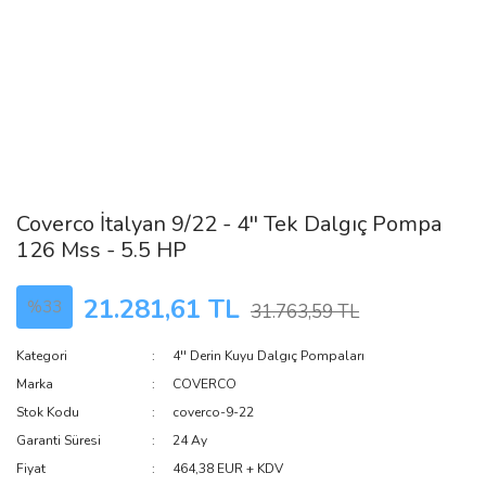
Coverco İtalyan 9/22 - 4'' Tek Dalgıç Pompa
126 Mss - 5.5 HP
21.281,61 TL
%33
31.763,59 TL
Kategori
4'' Derin Kuyu Dalgıç Pompaları
Marka
COVERCO
Stok Kodu
coverco-9-22
Garanti Süresi
24 Ay
Fiyat
464,38 EUR + KDV