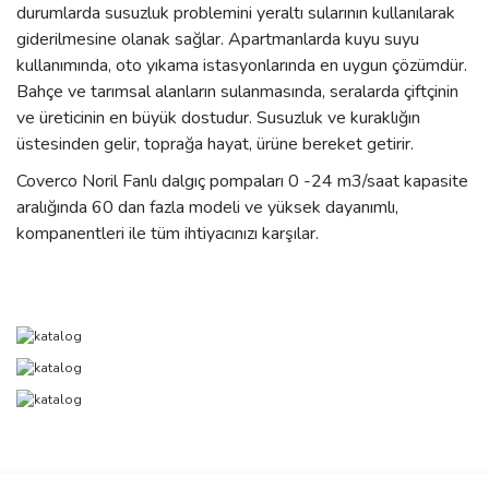
durumlarda susuzluk problemini yeraltı sularının kullanılarak
giderilmesine olanak sağlar. Apartmanlarda kuyu suyu
kullanımında, oto yıkama istasyonlarında en uygun çözümdür.
Bahçe ve tarımsal alanların sulanmasında, seralarda çiftçinin
ve üreticinin en büyük dostudur. Susuzluk ve kuraklığın
üstesinden gelir, toprağa hayat, ürüne bereket getirir.
Coverco Noril Fanlı dalgıç pompaları 0 -24 m3/saat kapasite
aralığında 60 dan fazla modeli ve yüksek dayanımlı,
kompanentleri ile tüm ihtiyacınızı karşılar.
Bu ürünün fiyat bilgisi, resim, ürün açıklamalarında ve diğer
konularda yetersiz gördüğünüz noktaları öneri formunu kullanarak