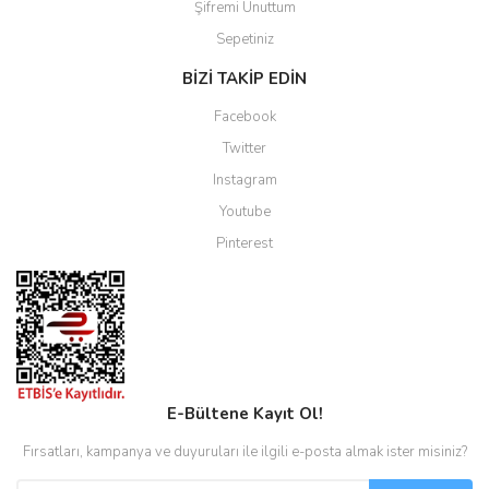
Şifremi Unuttum
Sepetiniz
BİZİ TAKİP EDİN
Facebook
Twitter
Instagram
Youtube
Pinterest
E-Bültene Kayıt Ol!
Fırsatları, kampanya ve duyuruları ile ilgili e-posta almak ister misiniz?