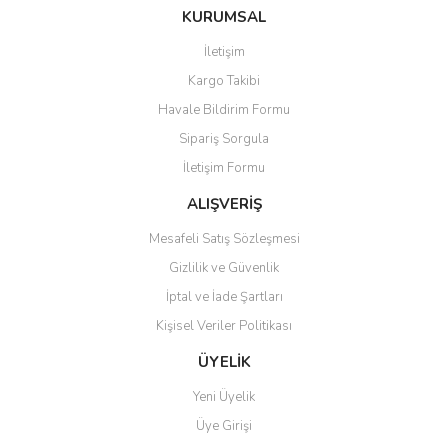
Bu ürüne ilk yorumu siz yapın!
Ürün hakkında henüz soru sorulmamış.
KURUMSAL
tarafımıza iletebilirsiniz.
Görüş ve önerileriniz için teşekkür ederiz.
İletişim
Yorum Yaz
Soru Sor
Kargo Takibi
Ürün resmi kalitesiz, bozuk veya görüntülenemiyor.
Havale Bildirim Formu
Ürün açıklamasında eksik bilgiler bulunuyor.
Sipariş Sorgula
Ürün bilgilerinde hatalar bulunuyor.
İletişim Formu
Ürün fiyatı diğer sitelerden daha pahalı.
Bu ürüne benzer farklı alternatifler olmalı.
ALIŞVERİŞ
Mesafeli Satış Sözleşmesi
Gizlilik ve Güvenlik
İptal ve İade Şartları
Kişisel Veriler Politikası
Gönder
ÜYELİK
Yeni Üyelik
Üye Girişi