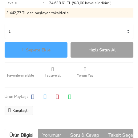
Havale
24.638,61 TL (%3,00 havale indirimi)
3.442,77 TL den başlayan taksitlerle!
Sepete Ekle
Hızlı Satın Al
Tavsiye Et
Yorum Yaz
Ürün Paylaş :
Karşılaştır
Ürün Bilgisi
Yorumlar
Soru & Cevap
Taksit Seçene