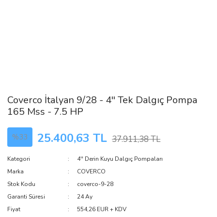
Coverco İtalyan 9/28 - 4'' Tek Dalgıç Pompa
165 Mss - 7.5 HP
25.400,63 TL
%33
37.911,38 TL
Kategori
4'' Derin Kuyu Dalgıç Pompaları
Marka
COVERCO
Stok Kodu
coverco-9-28
Garanti Süresi
24 Ay
Fiyat
554,26 EUR + KDV