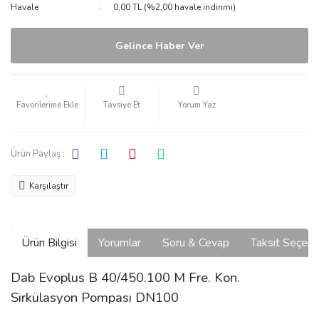
Havale
0,00 TL (%2,00 havale indirimi)
Gelince Haber Ver
Tavsiye Et
Yorum Yaz
Ürün Paylaş :
Karşılaştır
Ürün Bilgisi
Yorumlar
Soru & Cevap
Taksit Seçene
Dab Evoplus B 40/450.100 M Fre. Kon.
Sirkülasyon Pompası DN100