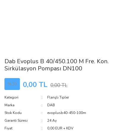
Dab Evoplus B 40/450.100 M Fre. Kon.
Sirkülasyon Pompası DN100
0,00 TL
%30
0,00 TL
Kategori
Flanşlı Tipler
Marka
DAB
Stok Kodu
evoplusb40-450-100m
Garanti Süresi
24 Ay
Fiyat
0,00 EUR + KDV