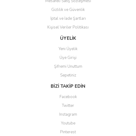
Mesafeli Satış Sözleşmesi
Gizlilik ve Güvenlik
İptal ve İade Şartları
Kişisel Veriler Politikası
Gönder
ÜYELİK
Yeni Üyelik
Üye Girişi
Şifremi Unuttum
Sepetiniz
BİZİ TAKİP EDİN
Facebook
Twitter
Instagram
Youtube
Pinterest