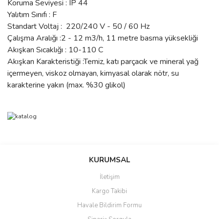
Koruma Seviyesi : IP 44
Yalıtım Sınıfı : F
Standart Voltaj : 220/240 V - 50 / 60 Hz
Çalışma Aralığı :2 - 12 m3/h, 11 metre basma yüksekliği
Akışkan Sıcaklığı : 10-110 C
Akışkan Karakteristiği :Temiz, katı parçacık ve mineral yağ
içermeyen, viskoz olmayan, kimyasal olarak nötr, su
karakterine yakın (max. %30 glikol)
Bu ürünün fiyat bilgisi, resim, ürün açıklamalarında ve diğer
konularda yetersiz gördüğünüz noktaları öneri formunu kullanarak
Bu ürüne ilk yorumu siz yapın!
Ürün hakkında henüz soru sorulmamış.
KURUMSAL
tarafımıza iletebilirsiniz.
Görüş ve önerileriniz için teşekkür ederiz.
İletişim
Yorum Yaz
Soru Sor
Kargo Takibi
Ürün resmi kalitesiz, bozuk veya görüntülenemiyor.
Havale Bildirim Formu
Ürün açıklamasında eksik bilgiler bulunuyor.