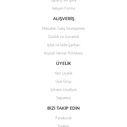
Sipariş Sorgula
Ürün bilgilerinde hatalar bulunuyor.
İletişim Formu
Ürün fiyatı diğer sitelerden daha pahalı.
Bu ürüne benzer farklı alternatifler olmalı.
ALIŞVERİŞ
Mesafeli Satış Sözleşmesi
Gizlilik ve Güvenlik
İptal ve İade Şartları
Kişisel Veriler Politikası
Gönder
ÜYELİK
Yeni Üyelik
Üye Girişi
Şifremi Unuttum
Sepetiniz
BİZİ TAKİP EDİN
Facebook
Twitter