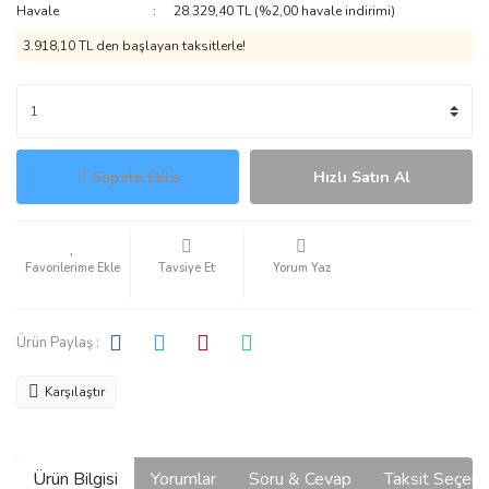
Havale
28.329,40 TL (%2,00 havale indirimi)
3.918,10 TL den başlayan taksitlerle!
Sepete Ekle
Hızlı Satın Al
Tavsiye Et
Yorum Yaz
Ürün Paylaş :
Karşılaştır
Ürün Bilgisi
Yorumlar
Soru & Cevap
Taksit Seçene