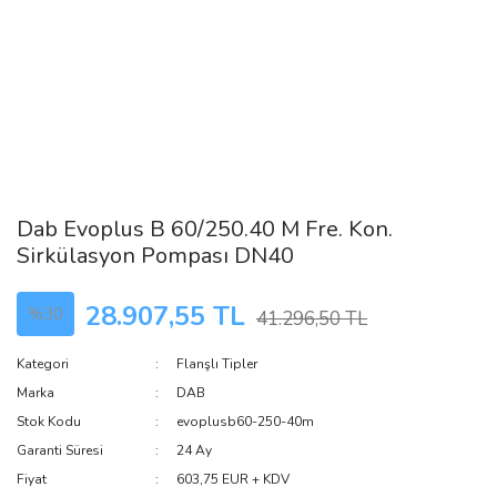
Dab Evoplus B 60/250.40 M Fre. Kon.
Sirkülasyon Pompası DN40
28.907,55 TL
%30
41.296,50 TL
Kategori
Flanşlı Tipler
Marka
DAB
Stok Kodu
evoplusb60-250-40m
Garanti Süresi
24 Ay
Fiyat
603,75 EUR + KDV