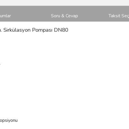
rumlar
Soru & Cevap
Taksit Seç
n. Sirkülasyon Pompası DN80
r
 opsiyonu