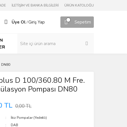
ADE
İLETİŞİM VE BANKA BİLGİLERİ
ÜRÜN KATOLOĞU
Üye Ol
Giriş Yap
Sepetim
/
N
ER
ı DN80
plus D 100/360.80 M Fre.
rkülasyon Pompası DN80
0 TL
0,00 TL
İkiz Pompalar (Yedekli)
DAB