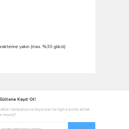
arakterine yakın (max. %30 glikol)
ımıza iletebilirsiniz.
Bültene Kayıt Ol!
satları, kampanya ve duyuruları ile ilgili e-posta almak
er misiniz?