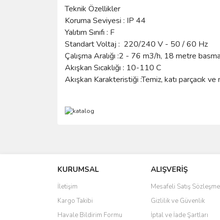
Teknik Özellikler
Koruma Seviyesi : IP 44
Yalıtım Sınıfı : F
Standart Voltaj : 220/240 V - 50 / 60 Hz
Çalışma Aralığı :2 - 76 m3/h, 18 metre basma
Akışkan Sıcaklığı : 10-110 C
Akışkan Karakteristiği :Temiz, katı parçacık v
Bu ürünün fiyat bilgisi, resim, ürün açıklamalarında 
Görüş ve önerileriniz için teşekkür ederiz.
KURUMSAL
ALIŞVERİŞ
Ürün resmi kalitesiz, bozuk veya görüntülenemiyo
Ürün açıklamasında eksik bilgiler bulunuyor.
İletişim
Mesafeli Satış Sözleşme
Ürün bilgilerinde hatalar bulunuyor.
Kargo Takibi
Gizlilik ve Güvenlik
Ürün fiyatı diğer sitelerden daha pahalı.
Havale Bildirim Formu
İptal ve İade Şartları