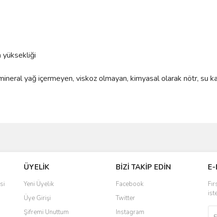
 yüksekliği
e mineral yağ içermeyen, viskoz olmayan, kimyasal olarak nötr, su k
ve diğer konularda yetersiz gördüğünüz noktaları öneri formunu kullanarak taraf
Bu ürüne ilk yorumu siz yapın!
Ürün hakkında henüz soru sorulmamış.
ÜYELİK
BİZİ TAKİP EDİN
E-
r.
Yorum Yaz
Soru Sor
si
Yeni Üyelik
Facebook
Fır
ist
Üye Girişi
Twitter
Şifremi Unuttum
Instagram