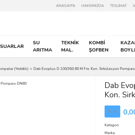
ANASAYFA
HAKKIMIZDA
TESLİMAT
İ
SU
TEKNİK
KOMBİ
KAZA
ESUARLAR
ARITMA
MAL.
ŞOFBEN
BOYL
Pompalar (Yedekli)
Dab Evoplus D 100/360.80 M Fre. Kon. Sirkülasyon Pompas
Dab Evo
Kon. Si
0,0
%30
Kategori
Marka