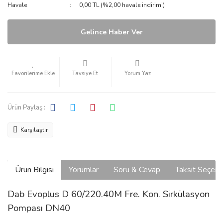
Havale
0,00 TL (%2,00 havale indirimi)
Gelince Haber Ver
Tavsiye Et
Yorum Yaz
Ürün Paylaş :
Karşılaştır
Ürün Bilgisi
Yorumlar
Soru & Cevap
Taksit Seçene
Dab Evoplus D 60/220.40M Fre. Kon. Sirkülasyon
Pompası DN40