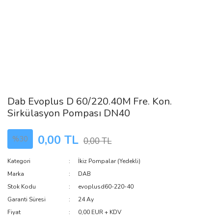
Dab Evoplus D 60/220.40M Fre. Kon.
Sirkülasyon Pompası DN40
0,00 TL
%30
0,00 TL
Kategori
İkiz Pompalar (Yedekli)
Marka
DAB
Stok Kodu
evoplusd60-220-40
Garanti Süresi
24 Ay
Fiyat
0,00 EUR + KDV