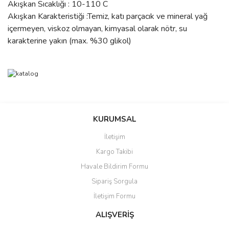
Akışkan Sıcaklığı : 10-110 C
Akışkan Karakteristiği :Temiz, katı parçacık ve mineral yağ
içermeyen, viskoz olmayan, kimyasal olarak nötr, su
karakterine yakın (max. %30 glikol)
Bu ürünün fiyat bilgisi, resim, ürün açıklamalarında ve diğer
konularda yetersiz gördüğünüz noktaları öneri formunu kullanarak
Bu ürüne ilk yorumu siz yapın!
Ürün hakkında henüz soru sorulmamış.
KURUMSAL
tarafımıza iletebilirsiniz.
Görüş ve önerileriniz için teşekkür ederiz.
İletişim
Yorum Yaz
Soru Sor
Kargo Takibi
Ürün resmi kalitesiz, bozuk veya görüntülenemiyor.
Havale Bildirim Formu
Ürün açıklamasında eksik bilgiler bulunuyor.
Sipariş Sorgula
Ürün bilgilerinde hatalar bulunuyor.
İletişim Formu
Ürün fiyatı diğer sitelerden daha pahalı.
Bu ürüne benzer farklı alternatifler olmalı.
ALIŞVERİŞ