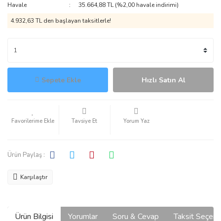
Havale
35.664,88 TL (%2,00 havale indirimi)
4.932,63 TL den başlayan taksitlerle!
Sepete Ekle
Hızlı Satın Al
Tavsiye Et
Yorum Yaz
Ürün Paylaş :
Karşılaştır
Ürün Bilgisi
Yorumlar
Soru & Cevap
Taksit Seçene