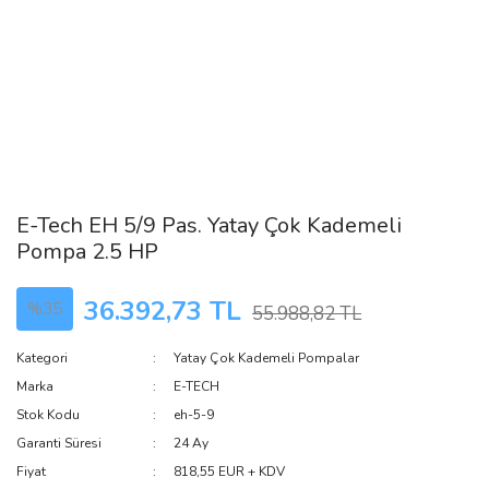
E-Tech EH 5/9 Pas. Yatay Çok Kademeli
Pompa 2.5 HP
36.392,73 TL
%35
55.988,82 TL
Kategori
Yatay Çok Kademeli Pompalar
Marka
E-TECH
Stok Kodu
eh-5-9
Garanti Süresi
24 Ay
Fiyat
818,55 EUR + KDV