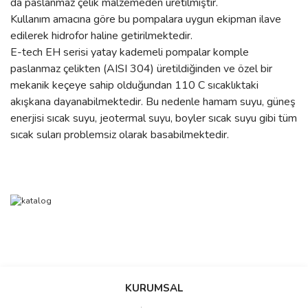
da paslanmaz çelik malzemeden üretilmiştir.
Kullanım amacına göre bu pompalara uygun ekipman ilave
edilerek hidrofor haline getirilmektedir.
E-tech EH serisi yatay kademeli pompalar komple
paslanmaz çelikten (AISI 304) üretildiğinden ve özel bir
mekanik keçeye sahip olduğundan 110 C sıcaklıktaki
akışkana dayanabilmektedir. Bu nedenle hamam suyu, güneş
enerjisi sıcak suyu, jeotermal suyu, boyler sıcak suyu gibi tüm
sıcak suları problemsiz olarak basabilmektedir.
Bu ürünün fiyat bilgisi, resim, ürün açıklamalarında ve diğer
konularda yetersiz gördüğünüz noktaları öneri formunu kullanarak
Bu ürüne ilk yorumu siz yapın!
Ürün hakkında henüz soru sorulmamış.
KURUMSAL
tarafımıza iletebilirsiniz.
Görüş ve önerileriniz için teşekkür ederiz.