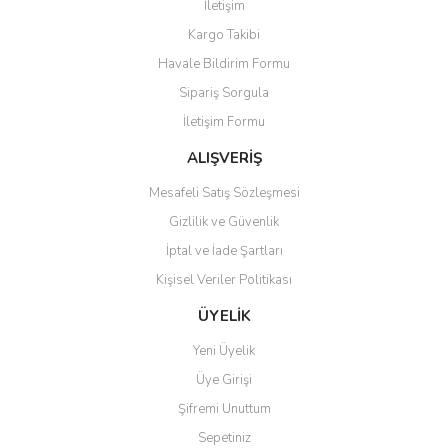
İletişim
Yorum Yaz
Soru Sor
Kargo Takibi
Ürün resmi kalitesiz, bozuk veya görüntülenemiyor.
Havale Bildirim Formu
Ürün açıklamasında eksik bilgiler bulunuyor.
Sipariş Sorgula
Ürün bilgilerinde hatalar bulunuyor.
İletişim Formu
Ürün fiyatı diğer sitelerden daha pahalı.
Bu ürüne benzer farklı alternatifler olmalı.
ALIŞVERİŞ
Mesafeli Satış Sözleşmesi
Gizlilik ve Güvenlik
İptal ve İade Şartları
Kişisel Veriler Politikası
Gönder
ÜYELİK
Yeni Üyelik
Üye Girişi
Şifremi Unuttum
Sepetiniz