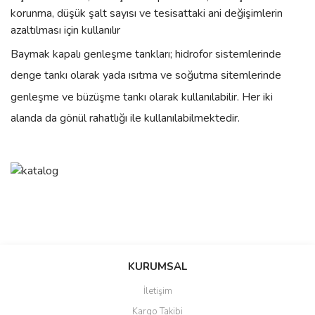
korunma, düşük şalt sayısı ve tesisattaki ani değişimlerin
azaltılması için kullanılır
Baymak kapalı genleşme tankları; hidrofor sistemlerinde
denge tankı olarak yada ısıtma ve soğutma sitemlerinde
genleşme ve büzüşme tankı olarak kullanılabilir. Her iki
alanda da gönül rahatlığı ile kullanılabilmektedir.
Bu ürünün fiyat bilgisi, resim, ürün açıklamalarında ve diğer
konularda yetersiz gördüğünüz noktaları öneri formunu kullanarak
Bu ürüne ilk yorumu siz yapın!
Ürün hakkında henüz soru sorulmamış.
KURUMSAL
tarafımıza iletebilirsiniz.
Görüş ve önerileriniz için teşekkür ederiz.
İletişim
Yorum Yaz
Soru Sor
Kargo Takibi