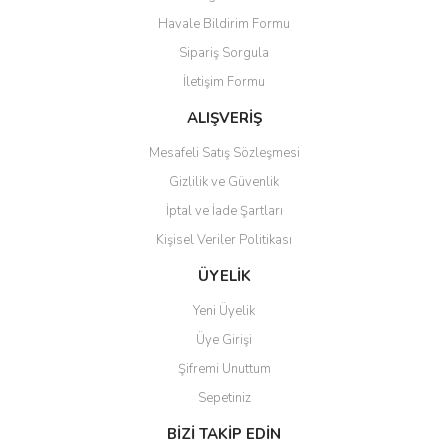
Ürün resmi kalitesiz, bozuk veya görüntülenemiyor.
Havale Bildirim Formu
Ürün açıklamasında eksik bilgiler bulunuyor.
Sipariş Sorgula
Ürün bilgilerinde hatalar bulunuyor.
İletişim Formu
Ürün fiyatı diğer sitelerden daha pahalı.
Bu ürüne benzer farklı alternatifler olmalı.
ALIŞVERİŞ
Mesafeli Satış Sözleşmesi
Gizlilik ve Güvenlik
İptal ve İade Şartları
Kişisel Veriler Politikası
Gönder
ÜYELİK
Yeni Üyelik
Üye Girişi
Şifremi Unuttum
Sepetiniz
BİZİ TAKİP EDİN