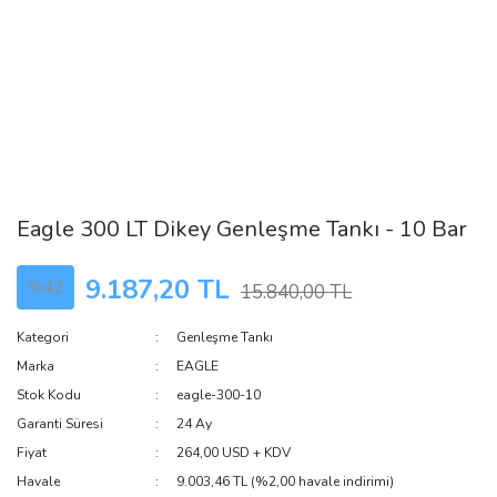
Eagle 300 LT Dikey Genleşme Tankı - 10 Bar
9.187,20 TL
%42
15.840,00 TL
Kategori
Genleşme Tankı
Marka
EAGLE
Stok Kodu
eagle-300-10
Garanti Süresi
24 Ay
Fiyat
264,00 USD + KDV
Havale
9.003,46 TL (%2,00 havale indirimi)