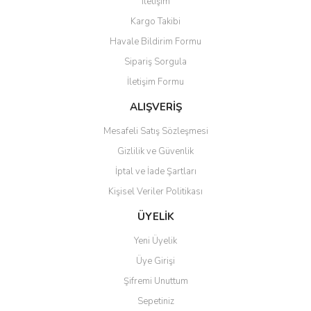
İletişim
Yorum Yaz
Soru Sor
Kargo Takibi
Ürün resmi kalitesiz, bozuk veya görüntülenemiyor.
Havale Bildirim Formu
Ürün açıklamasında eksik bilgiler bulunuyor.
Sipariş Sorgula
Ürün bilgilerinde hatalar bulunuyor.
İletişim Formu
Ürün fiyatı diğer sitelerden daha pahalı.
Bu ürüne benzer farklı alternatifler olmalı.
ALIŞVERİŞ
Mesafeli Satış Sözleşmesi
Gizlilik ve Güvenlik
İptal ve İade Şartları
Kişisel Veriler Politikası
Gönder
ÜYELİK
Yeni Üyelik
Üye Girişi
Şifremi Unuttum
Sepetiniz