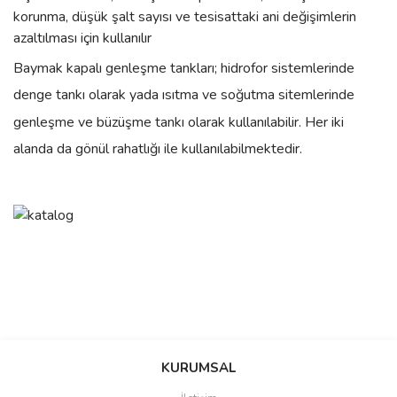
korunma, düşük şalt sayısı ve tesisattaki ani değişimlerin
azaltılması için kullanılır
Baymak kapalı genleşme tankları; hidrofor sistemlerinde
denge tankı olarak yada ısıtma ve soğutma sitemlerinde
genleşme ve büzüşme tankı olarak kullanılabilir. Her iki
alanda da gönül rahatlığı ile kullanılabilmektedir.
Bu ürünün fiyat bilgisi, resim, ürün açıklamalarında ve diğer
konularda yetersiz gördüğünüz noktaları öneri formunu kullanarak
Bu ürüne ilk yorumu siz yapın!
Ürün hakkında henüz soru sorulmamış.
KURUMSAL
tarafımıza iletebilirsiniz.
Görüş ve önerileriniz için teşekkür ederiz.