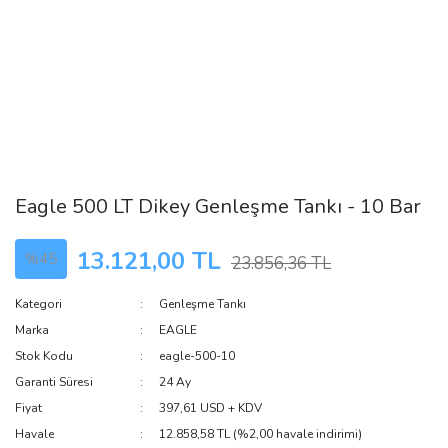
Eagle 500 LT Dikey Genleşme Tankı - 10 Bar
13.121,00 TL
%45
23.856,36 TL
Kategori
Genleşme Tankı
Marka
EAGLE
Stok Kodu
eagle-500-10
Garanti Süresi
24 Ay
Fiyat
397,61 USD + KDV
Havale
12.858,58 TL (%2,00 havale indirimi)