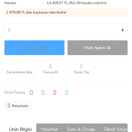
Havale
14.309,57 TL (%2,00 havale indirimi)
1.979,08 TL den başlayan taksitlerle!
Sepete Ekle
Hızlı Satın Al
Tavsiye Et
Yorum Yaz
Ürün Paylaş :
Karşılaştır
Ürün Bilgisi
Yorumlar
Soru & Cevap
Taksit Seçene