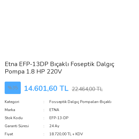
Etna EFP-13DP Bıçaklı Foseptik Dalgıç
Pompa 1.8 HP 220V
14.601,60 TL
%35
22.464,00 TL
Kategori
Fosseptik Dalgıç Pompaları-Bıçaklı
Marka
ETNA
Stok Kodu
EFP-13-DP
Garanti Süresi
24 Ay
Fiyat
18.720,00 TL + KDV