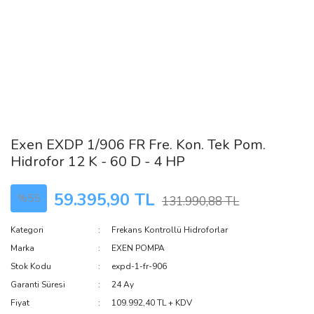
Exen EXDP 1/906 FR Fre. Kon. Tek Pom.
Hidrofor 12 K - 60 D - 4 HP
59.395,90 TL
%55
131.990,88 TL
Kategori
Frekans Kontrollü Hidroforlar
Marka
EXEN POMPA
Stok Kodu
expd-1-fr-906
Garanti Süresi
24 Ay
Fiyat
109.992,40 TL + KDV