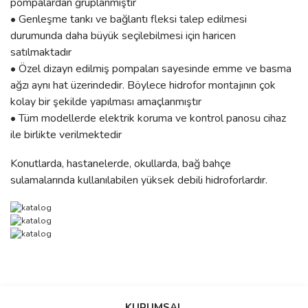
pompalardan gruplanmıştır
• Genleşme tankı ve bağlantı fleksi talep edilmesi
durumunda daha büyük seçilebilmesi için haricen
satılmaktadır
• Özel dizayn edilmiş pompaları sayesinde emme ve basma
ağzı aynı hat üzerindedir. Böylece hidrofor montajının çok
kolay bir şekilde yapılması amaçlanmıştır
• Tüm modellerde elektrik koruma ve kontrol panosu cihaz
ile birlikte verilmektedir
Konutlarda, hastanelerde, okullarda, bağ bahçe
sulamalarında kullanılabilen yüksek debili hidroforlardır.
Bu ürünün fiyat bilgisi, resim, ürün açıklamalarında ve diğer
konularda yetersiz gördüğünüz noktaları öneri formunu kullanarak
Bu ürüne ilk yorumu siz yapın!
Ürün hakkında henüz soru sorulmamış.
KURUMSAL
tarafımıza iletebilirsiniz.