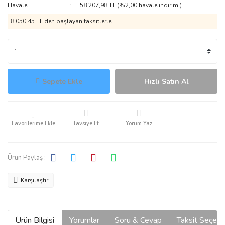
Havale
58.207,98 TL (%2,00 havale indirimi)
8.050,45 TL den başlayan taksitlerle!
Sepete Ekle
Hızlı Satın Al
Tavsiye Et
Yorum Yaz
Ürün Paylaş :
Karşılaştır
Ürün Bilgisi
Yorumlar
Soru & Cevap
Taksit Seçene