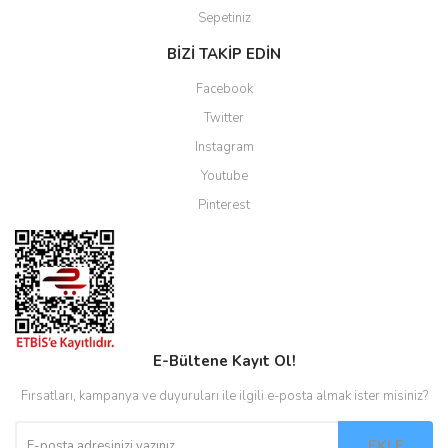
Sepetiniz
BİZİ TAKİP EDİN
Facebook
Twitter
Instagram
Youtube
Pinterest
E-Bültene Kayıt Ol!
Fırsatları, kampanya ve duyuruları ile ilgili e-posta almak ister misiniz?
EKLE