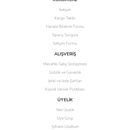
Görüş ve önerileriniz için teşekkür ederiz.
İletişim
Yorum Yaz
Soru Sor
Kargo Takibi
Ürün resmi kalitesiz, bozuk veya görüntülenemiyor.
Havale Bildirim Formu
Ürün açıklamasında eksik bilgiler bulunuyor.
Sipariş Sorgula
Ürün bilgilerinde hatalar bulunuyor.
İletişim Formu
Ürün fiyatı diğer sitelerden daha pahalı.
Bu ürüne benzer farklı alternatifler olmalı.
ALIŞVERİŞ
Mesafeli Satış Sözleşmesi
Gizlilik ve Güvenlik
İptal ve İade Şartları
Kişisel Veriler Politikası
Gönder
ÜYELİK
Yeni Üyelik
Üye Girişi
Şifremi Unuttum