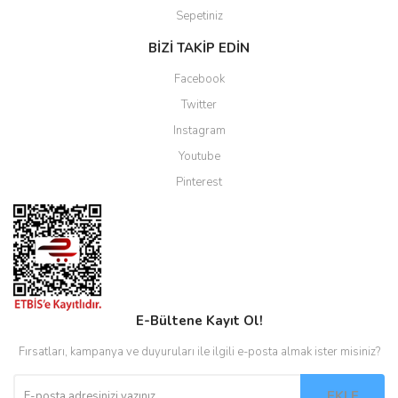
Sepetiniz
BİZİ TAKİP EDİN
Facebook
Twitter
Instagram
Youtube
Pinterest
E-Bültene Kayıt Ol!
Fırsatları, kampanya ve duyuruları ile ilgili e-posta almak ister misiniz?
EKLE