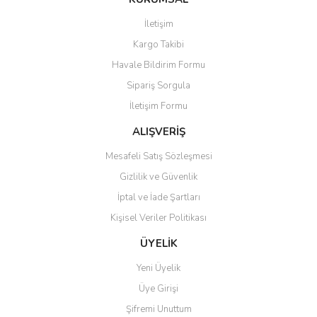
Görüş ve önerileriniz için teşekkür ederiz.
İletişim
Yorum Yaz
Soru Sor
Kargo Takibi
Ürün resmi kalitesiz, bozuk veya görüntülenemiyor.
Havale Bildirim Formu
Ürün açıklamasında eksik bilgiler bulunuyor.
Sipariş Sorgula
Ürün bilgilerinde hatalar bulunuyor.
İletişim Formu
Ürün fiyatı diğer sitelerden daha pahalı.
Bu ürüne benzer farklı alternatifler olmalı.
ALIŞVERİŞ
Mesafeli Satış Sözleşmesi
Gizlilik ve Güvenlik
İptal ve İade Şartları
Kişisel Veriler Politikası
Gönder
ÜYELİK
Yeni Üyelik
Üye Girişi
Şifremi Unuttum