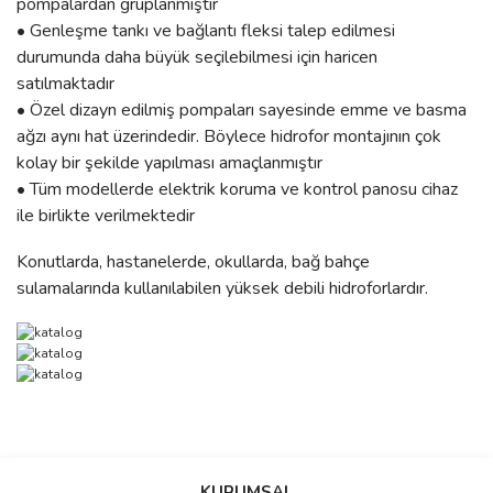
pompalardan gruplanmıştır
• Genleşme tankı ve bağlantı fleksi talep edilmesi
durumunda daha büyük seçilebilmesi için haricen
satılmaktadır
• Özel dizayn edilmiş pompaları sayesinde emme ve basma
ağzı aynı hat üzerindedir. Böylece hidrofor montajının çok
kolay bir şekilde yapılması amaçlanmıştır
• Tüm modellerde elektrik koruma ve kontrol panosu cihaz
ile birlikte verilmektedir
Konutlarda, hastanelerde, okullarda, bağ bahçe
sulamalarında kullanılabilen yüksek debili hidroforlardır.
Bu ürünün fiyat bilgisi, resim, ürün açıklamalarında ve diğer
konularda yetersiz gördüğünüz noktaları öneri formunu kullanarak
Bu ürüne ilk yorumu siz yapın!
Ürün hakkında henüz soru sorulmamış.
KURUMSAL
tarafımıza iletebilirsiniz.