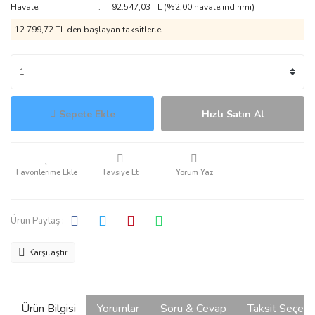
Havale
92.547,03 TL (%2,00 havale indirimi)
12.799,72 TL den başlayan taksitlerle!
Sepete Ekle
Hızlı Satın Al
Tavsiye Et
Yorum Yaz
Ürün Paylaş :
Karşılaştır
Ürün Bilgisi
Yorumlar
Soru & Cevap
Taksit Seçene