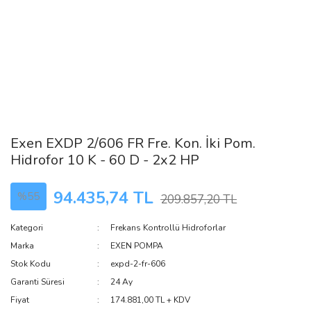
Exen EXDP 2/606 FR Fre. Kon. İki Pom.
Hidrofor 10 K - 60 D - 2x2 HP
94.435,74 TL
%55
209.857,20 TL
Kategori
Frekans Kontrollü Hidroforlar
Marka
EXEN POMPA
Stok Kodu
expd-2-fr-606
Garanti Süresi
24 Ay
Fiyat
174.881,00 TL + KDV