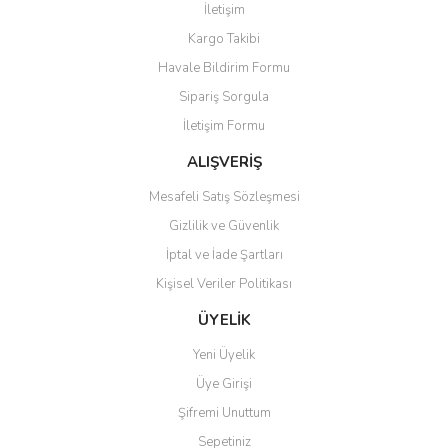
İletişim
Yorum Yaz
Soru Sor
Kargo Takibi
Ürün resmi kalitesiz, bozuk veya görüntülenemiyor.
Havale Bildirim Formu
Ürün açıklamasında eksik bilgiler bulunuyor.
Sipariş Sorgula
Ürün bilgilerinde hatalar bulunuyor.
İletişim Formu
Ürün fiyatı diğer sitelerden daha pahalı.
Bu ürüne benzer farklı alternatifler olmalı.
ALIŞVERİŞ
Mesafeli Satış Sözleşmesi
Gizlilik ve Güvenlik
İptal ve İade Şartları
Kişisel Veriler Politikası
Gönder
ÜYELİK
Yeni Üyelik
Üye Girişi
Şifremi Unuttum
Sepetiniz