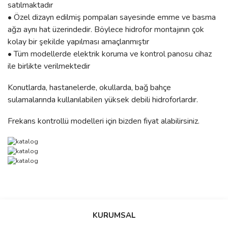
satılmaktadır
• Özel dizayn edilmiş pompaları sayesinde emme ve basma
ağzı aynı hat üzerindedir. Böylece hidrofor montajının çok
kolay bir şekilde yapılması amaçlanmıştır
• Tüm modellerde elektrik koruma ve kontrol panosu cihaz
ile birlikte verilmektedir
Konutlarda, hastanelerde, okullarda, bağ bahçe
sulamalarında kullanılabilen yüksek debili hidroforlardır.
Frekans kontrollü modelleri için bizden fiyat alabilirsiniz.
Bu ürünün fiyat bilgisi, resim, ürün açıklamalarında ve diğer
konularda yetersiz gördüğünüz noktaları öneri formunu kullanarak
Bu ürüne ilk yorumu siz yapın!
Ürün hakkında henüz soru sorulmamış.
KURUMSAL
tarafımıza iletebilirsiniz.
Görüş ve önerileriniz için teşekkür ederiz.