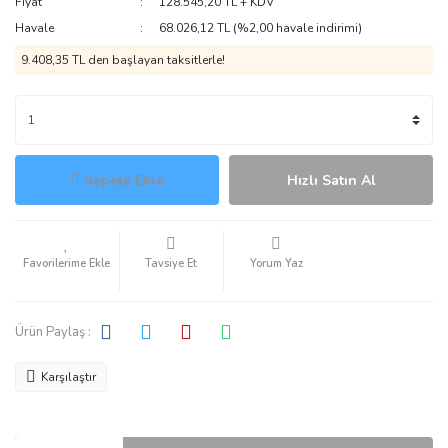
Fiyat
128.545,20 TL + KDV
Havale
68.026,12 TL (%2,00 havale indirimi)
9.408,35 TL den başlayan taksitlerle!
Sepete Ekle
Hızlı Satın Al
Tavsiye Et
Yorum Yaz
Ürün Paylaş :
Karşılaştır