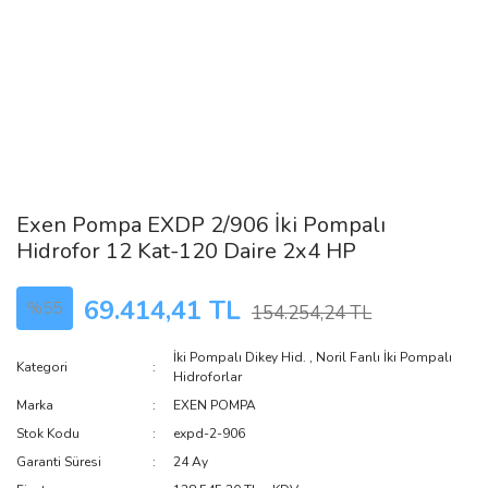
Exen Pompa EXDP 2/906 İki Pompalı
Hidrofor 12 Kat-120 Daire 2x4 HP
69.414,41 TL
%55
154.254,24 TL
İki Pompalı Dikey Hid.
,
Noril Fanlı İki Pompalı
Kategori
Hidroforlar
Marka
EXEN POMPA
Stok Kodu
expd-2-906
Garanti Süresi
24 Ay