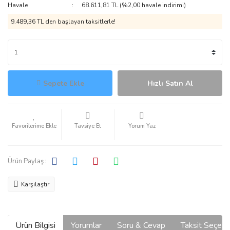
Havale
68.611,81 TL (%2,00 havale indirimi)
9.489,36 TL den başlayan taksitlerle!
Sepete Ekle
Hızlı Satın Al
Tavsiye Et
Yorum Yaz
Ürün Paylaş :
Karşılaştır
Ürün Bilgisi
Yorumlar
Soru & Cevap
Taksit Seçene