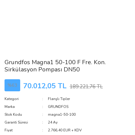
Grundfos Magna1 50-100 F Fre. Kon.
Sirkülasyon Pompası DN50
70.012,05 TL
%63
189.221,76 TL
Kategori
Flanşlı Tipler
Marka
GRUNDFOS
Stok Kodu
magna1-50-100
Garanti Süresi
24 Ay
Fiyat
2.766,40 EUR + KDV