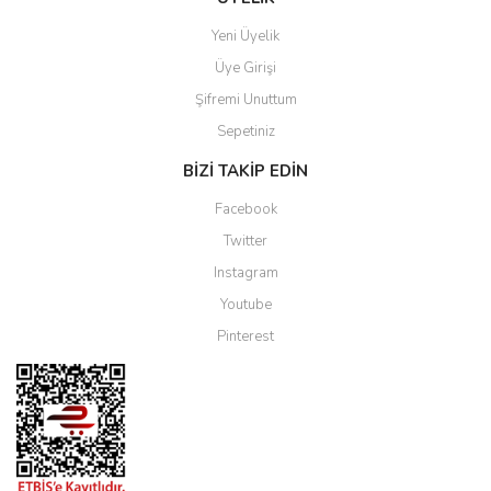
Yeni Üyelik
Üye Girişi
Şifremi Unuttum
Sepetiniz
BİZİ TAKİP EDİN
Facebook
Twitter
Instagram
Youtube
Pinterest