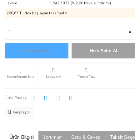
Havale
1.942,59 TL (%2,00 havale indirimi)
268,67 TL den başlayan taksitlerle!
Sepete Ekle
Hızlı Satın Al
Tavsiye Et
Yorum Yaz
Ürün Paylaş :
Karşılaştır
Ürün Bilgisi
Yorumlar
Soru & Cevap
Taksit Seçene