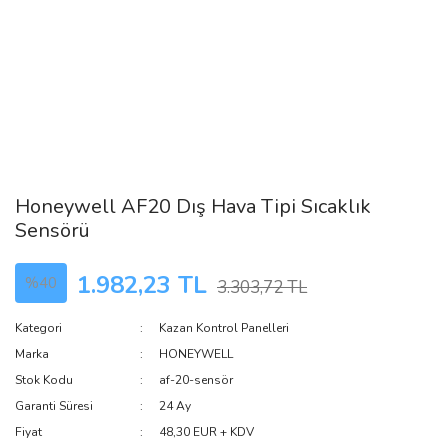
Honeywell AF20 Dış Hava Tipi Sıcaklık
Sensörü
1.982,23 TL
%40
3.303,72 TL
Kategori
Kazan Kontrol Panelleri
Marka
HONEYWELL
Stok Kodu
af-20-sensör
Garanti Süresi
24 Ay
Fiyat
48,30 EUR + KDV