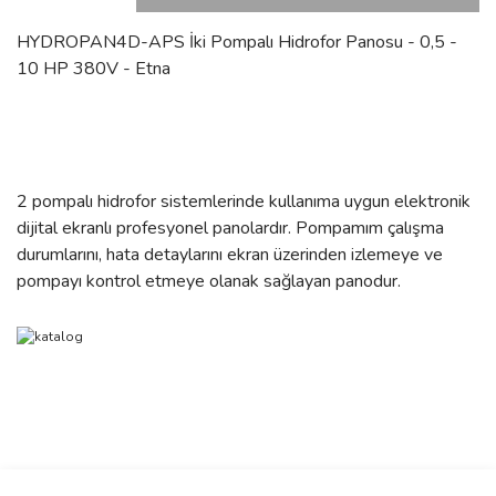
HYDROPAN4D-APS İki Pompalı Hidrofor Panosu - 0,5 -
10 HP 380V - Etna
2 pompalı hidrofor sistemlerinde kullanıma uygun elektronik
dijital ekranlı profesyonel panolardır. Pompamım çalışma
durumlarını, hata detaylarını ekran üzerinden izlemeye ve
pompayı kontrol etmeye olanak sağlayan panodur.
Bu ürünün fiyat bilgisi, resim, ürün açıklamalarında ve diğer
konularda yetersiz gördüğünüz noktaları öneri formunu kullanarak
Bu ürüne ilk yorumu siz yapın!
Ürün hakkında henüz soru sorulmamış.