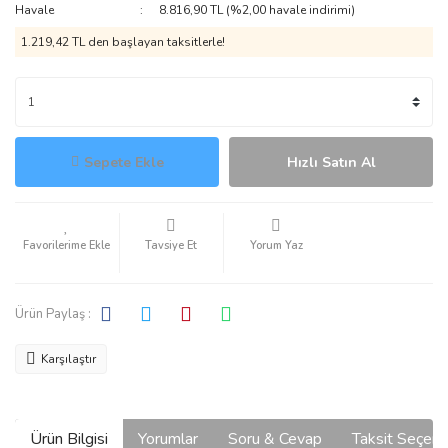
Havale
8.816,90 TL (%2,00 havale indirimi)
1.219,42 TL den başlayan taksitlerle!
Sepete Ekle
Hızlı Satın Al
Tavsiye Et
Yorum Yaz
Ürün Paylaş :
Karşılaştır
Ürün Bilgisi
Yorumlar
Soru & Cevap
Taksit Seçene