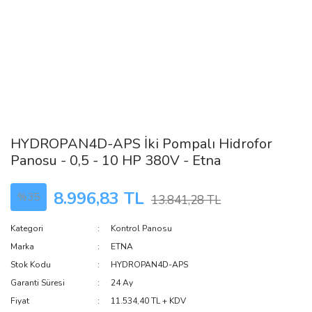
HYDROPAN4D-APS İki Pompalı Hidrofor
Panosu - 0,5 - 10 HP 380V - Etna
8.996,83 TL
%35
13.841,28 TL
Kategori
Kontrol Panosu
Marka
ETNA
Stok Kodu
HYDROPAN4D-APS
Garanti Süresi
24 Ay
Fiyat
11.534,40 TL + KDV