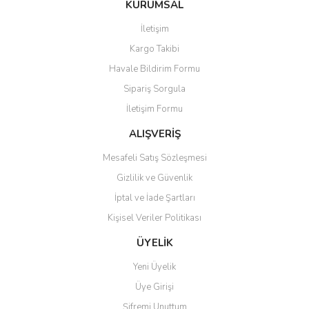
KURUMSAL
tarafımıza iletebilirsiniz.
Görüş ve önerileriniz için teşekkür ederiz.
İletişim
Yorum Yaz
Soru Sor
Kargo Takibi
Ürün resmi kalitesiz, bozuk veya görüntülenemiyor.
Havale Bildirim Formu
Ürün açıklamasında eksik bilgiler bulunuyor.
Sipariş Sorgula
Ürün bilgilerinde hatalar bulunuyor.
İletişim Formu
Ürün fiyatı diğer sitelerden daha pahalı.
Bu ürüne benzer farklı alternatifler olmalı.
ALIŞVERİŞ
Mesafeli Satış Sözleşmesi
Gizlilik ve Güvenlik
İptal ve İade Şartları
Kişisel Veriler Politikası
Gönder
ÜYELİK
Yeni Üyelik
Üye Girişi
Şifremi Unuttum