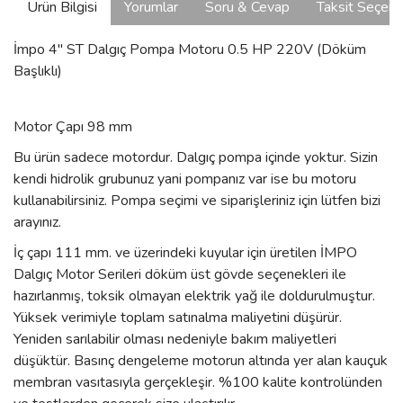
Ürün Bilgisi
Yorumlar
Soru & Cevap
Taksit Seçene
İmpo 4'' ST Dalgıç Pompa Motoru 0.5 HP 220V (Döküm
Başlıklı)
Motor Çapı 98 mm
Bu ürün sadece motordur. Dalgıç pompa içinde yoktur. Sizin
kendi hidrolik grubunuz yani pompanız var ise bu motoru
kullanabilirsiniz. Pompa seçimi ve siparişleriniz için lütfen bizi
arayınız.
İç çapı 111 mm. ve üzerindeki kuyular için üretilen İMPO
Dalgıç Motor Serileri döküm üst gövde seçenekleri ile
hazırlanmış, toksik olmayan elektrik yağ ile doldurulmuştur.
Yüksek verimiyle toplam satınalma maliyetini düşürür.
Yeniden sarılabilir olması nedeniyle bakım maliyetleri
düşüktür. Basınç dengeleme motorun altında yer alan kauçuk
membran vasıtasıyla gerçekleşir. %100 kalite kontrolünden