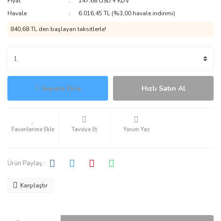
Fiyat
147,68 USD + KDV
Havale
6.016,45 TL (%3,00 havale indirimi)
840,68 TL den başlayan taksitlerle!
Sepete Ekle
Hızlı Satın Al
Tavsiye Et
Yorum Yaz
Ürün Paylaş :
Karşılaştır