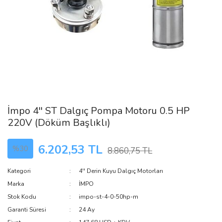
İmpo 4'' ST Dalgıç Pompa Motoru 0.5 HP
220V (Döküm Başlıklı)
6.202,53 TL
%30
8.860,75 TL
Kategori
4'' Derin Kuyu Dalgıç Motorları
Marka
İMPO
Stok Kodu
impo-st-4-0-50hp-m
Garanti Süresi
24 Ay