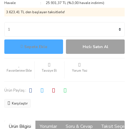
Havale
25.931,37 TL (%3,00 havale indirimi)
3.623,41 TL den başlayan taksitlerle!
Sepete Ekle
Hızlı Satın Al
Tavsiye Et
Yorum Yaz
Ürün Paylaş :
Karşılaştır
Ürün Bilgisi
Yorumlar
Soru & Cevap
Taksit Seçene