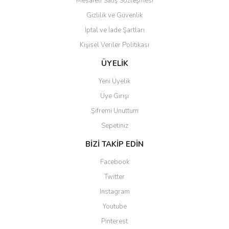
Mesafeli Satış Sözleşmesi
Gizlilik ve Güvenlik
İptal ve İade Şartları
Kişisel Veriler Politikası
Gönder
ÜYELİK
Yeni Üyelik
Üye Girişi
Şifremi Unuttum
Sepetiniz
BİZİ TAKİP EDİN
Facebook
Twitter
Instagram
Youtube
Pinterest