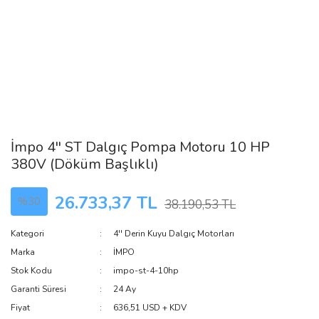
İmpo 4'' ST Dalgıç Pompa Motoru 10 HP
380V (Döküm Başlıklı)
26.733,37 TL
%30
38.190,53 TL
Kategori
4'' Derin Kuyu Dalgıç Motorları
Marka
İMPO
Stok Kodu
impo-st-4-10hp
Garanti Süresi
24 Ay
Fiyat
636,51 USD + KDV