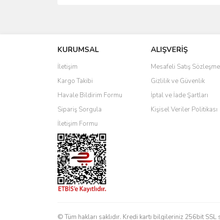
Bu ürünün fiyat bilgisi, resim, ürün açıklamalarında 
Görüş ve önerileriniz için teşekkür ederiz.
KURUMSAL
ALIŞVERİŞ
Ürün resmi kalitesiz, bozuk veya görüntülenemiyo
Ürün açıklamasında eksik bilgiler bulunuyor.
İletişim
Mesafeli Satış Sözleşme
Ürün bilgilerinde hatalar bulunuyor.
Kargo Takibi
Gizlilik ve Güvenlik
Ürün fiyatı diğer sitelerden daha pahalı.
Havale Bildirim Formu
İptal ve İade Şartları
Bu ürüne benzer farklı alternatifler olmalı.
Sipariş Sorgula
Kişisel Veriler Politikası
İletişim Formu
© Tüm hakları saklıdır. Kredi kartı bilgileriniz 256bit SSL 