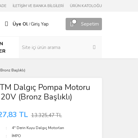
ADE
İLETİŞİM VE BANKA BİLGİLERİ
ÜRÜN KATOLOĞU
Üye Ol
Giriş Yap
Sepetim
/
N
ER
ronz Başlıklı)
' TM Dalgıç Pompa Motoru
20V (Bronz Başlıklı)
27,83 TL
13.325,47 TL
4'' Derin Kuyu Dalgıç Motorları
İMPO