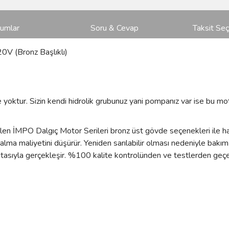
rumlar
Soru & Cevap
Taksit Seç
V (Bronz Başlıklı)
oktur. Sizin kendi hidrolik grubunuz yani pompanız var ise bu mot
ilen İMPO Dalgıç Motor Serileri bronz üst gövde seçenekleri ile ha
alma maliyetini düşürür. Yeniden sarılabilir olması nedeniyle bakı
sıyla gerçekleşir. %100 kalite kontrolünden ve testlerden geçerek