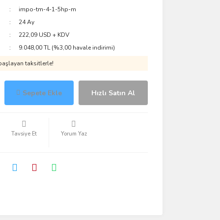
impo-tm-4-1-5hp-m
24 Ay
222,09 USD + KDV
9.048,00 TL (%3,00 havale indirimi)
aşlayan taksitlerle!
Sepete Ekle
Hızlı Satın Al
Tavsiye Et
Yorum Yaz