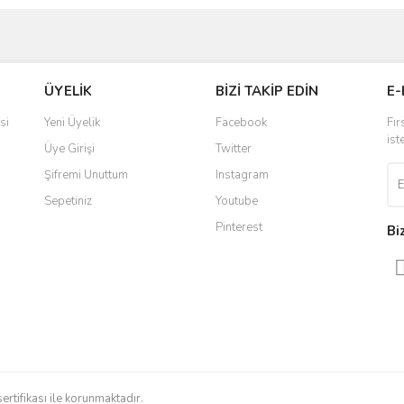
ve diğer konularda yetersiz gördüğünüz noktaları öneri formunu kullanarak taraf
Bu ürüne ilk yorumu siz yapın!
Ürün hakkında henüz soru sorulmamış.
ÜYELİK
BİZİ TAKİP EDİN
E-
r.
Yorum Yaz
Soru Sor
si
Yeni Üyelik
Facebook
Fır
ist
Üye Girişi
Twitter
Şifremi Unuttum
Instagram
Sepetiniz
Youtube
Pinterest
Bi
Gönder
sertifikası ile korunmaktadır.