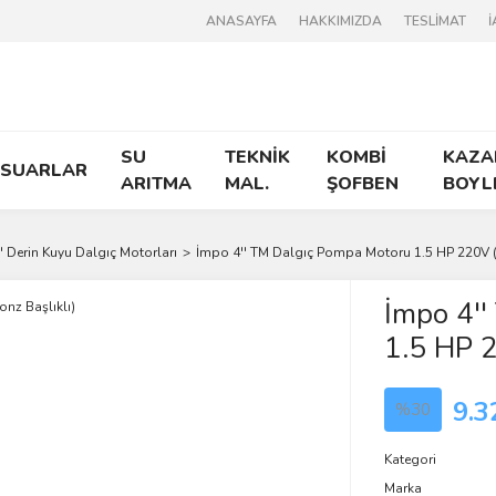
ANASAYFA
HAKKIMIZDA
TESLİMAT
İ
SU
TEKNİK
KOMBİ
KAZA
ESUARLAR
ARITMA
MAL.
ŞOFBEN
BOYL
'' Derin Kuyu Dalgıç Motorları
İmpo 4'' TM Dalgıç Pompa Motoru 1.5 HP 220V (B
İmpo 4'
1.5 HP 2
9.3
%30
Kategori
Marka