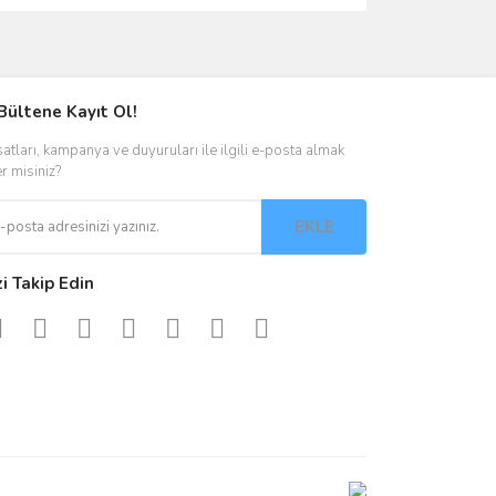
ımıza iletebilirsiniz.
Bültene Kayıt Ol!
satları, kampanya ve duyuruları ile ilgili e-posta almak
er misiniz?
EKLE
zi Takip Edin