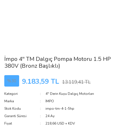
İmpo 4'' TM Dalgıç Pompa Motoru 1.5 HP
380V (Bronz Başlıklı)
9.183,59 TL
%30
13.119,41 TL
Kategori
4'' Derin Kuyu Dalgıç Motorları
Marka
İMPO
Stok Kodu
impo-tm-4-1-5hp
Garanti Süresi
24 Ay
Fiyat
218,66 USD + KDV