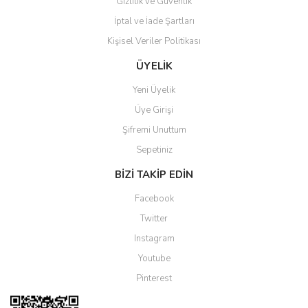
Gizlilik ve Güvenlik
İptal ve İade Şartları
Kişisel Veriler Politikası
Gönder
ÜYELİK
Yeni Üyelik
Üye Girişi
Şifremi Unuttum
Sepetiniz
BİZİ TAKİP EDİN
Facebook
Twitter
Instagram
Youtube
Pinterest