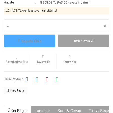
Havale
8.908,08 TL (%3,00 havale indirimi)
1.244,73 TL den başlayan taksitlerle!
Sepete Ekle
Hızlı Satın Al
Tavsiye Et
Yorum Yaz
Ürün Paylaş :
Karşılaştır
Ürün Bilgisi
Yorumlar
Soru & Cevap
Taksit Seçene